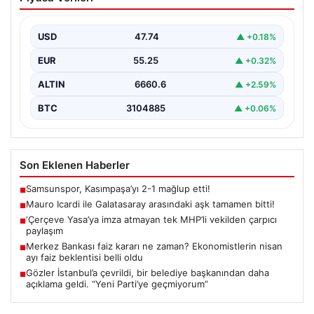
aşk tamamen bitti!
USD
47.74
▲ +0.18%
EUR
55.25
▲ +0.32%
ALTIN
6660.6
▲ +2.59%
BTC
3104885
▲ +0.06%
Son Eklenen Haberler
Samsunspor, Kasımpaşa’yı 2-1 mağlup etti!
■
Mauro Icardi ile Galatasaray arasındaki aşk tamamen bitti!
■
‘Çerçeve Yasa’ya imza atmayan tek MHP’li vekilden çarpıcı
■
paylaşım
Merkez Bankası faiz kararı ne zaman? Ekonomistlerin nisan
■
ayı faiz beklentisi belli oldu
Gözler İstanbul’a çevrildi, bir belediye başkanından daha
■
açıklama geldi. “Yeni Parti’ye geçmiyorum”