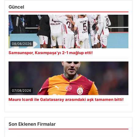
Güncel
08/08/2026
Samsunspor, Kasımpaşa’yı 2-1 mağlup etti!
07/08/2026
Mauro Icardi ile Galatasaray arasındaki aşk tamamen bitti!
Son Eklenen Firmalar