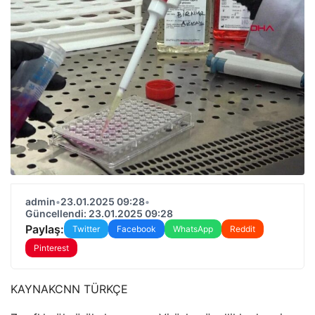
admin
•
23.01.2025 09:28
•
Güncellendi: 23.01.2025 09:28
Paylaş:
Twitter
Facebook
WhatsApp
Reddit
Pinterest
KAYNAK
CNN TÜRKÇE