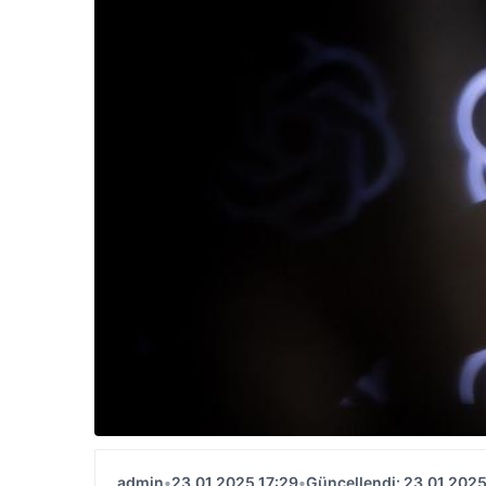
admin
•
23.01.2025 17:29
•
Güncellendi: 23.01.2025