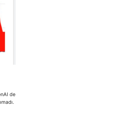
enAI de
pmadı.