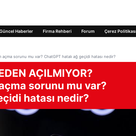
Güncel Haberler
Firma Rehberi
Forum
Çerez Politikas
çma sorunu mu var? ChatGPT hatalı ağ geçidi hatası nedir?
NEDEN AÇILMIYOR?
açma sorunu mu var?
çidi hatası nedir?