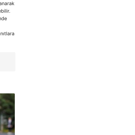
lanarak
ilir.
nde
nıtlara