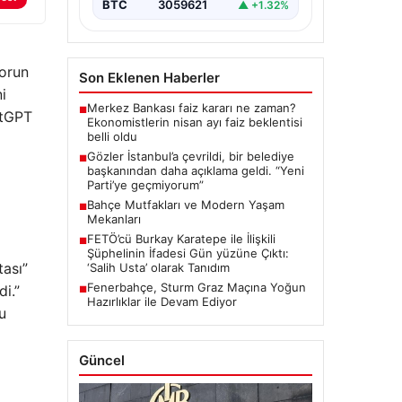
“content”: “ İstanbul, son
BTC
3059621
▲ +1.32%
dönemde yaşanan…
sorun
Son Eklenen Haberler
i
Merkez Bankası faiz kararı ne zaman?
■
atGPT
Ekonomistlerin nisan ayı faiz beklentisi
belli oldu
Gözler İstanbul’a çevrildi, bir belediye
■
başkanından daha açıklama geldi. “Yeni
Parti’ye geçmiyorum”
Bahçe Mutfakları ve Modern Yaşam
■
Mekanları
FETÖ’cü Burkay Karatepe ile İlişkili
■
Şüphelinin İfadesi Gün yüzüne Çıktı:
ası”
‘Salih Usta’ olarak Tanıdım
Fenerbahçe, Sturm Graz Maçına Yoğun
di.”
■
Hazırlıklar ile Devam Ediyor
u
Güncel