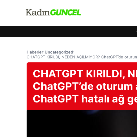
Haberler
›
Uncategorized
›
CHATGPT KIRILDI, NEDEN AÇILMIYOR? ChatGPT’de oturum a
CHATGPT KIRILDI, 
ChatGPT’de oturum 
ChatGPT hatalı ağ ge