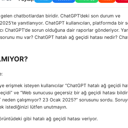
 gelen chatbotlardan biridir. ChatGPT’deki son durum ve
5’te yanıtlanıyor. ChatGPT kullanıcıları, platformda bir 
nıcı ChatGPT’de sorun olduğuna dair raporlar gönderiyor. Yan
runu mu var? ChatGPT hatalı ağ geçidi hatası nedir? Ch
ILMIYOR?
e:
erişmek isteyen kullanıcılar “ChatGPT hatalı ağ geçidi hat
 geçidi” ve “Web sunucusu geçersiz bir ağ geçidi hatası bildir
PT neden çalışmıyor? 23 Ocak 2025?” sorusunu sordu. Soruy
k istediğinizi lütfen unutmayın.
ntüdeki gibi hatalı ağ geçidi hatası veriyor.