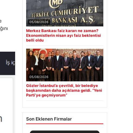
e
05/08/2026
ğını
Merkez Bankası faiz kararı ne zaman?
Ekonomistlerin nisan ayı faiz beklentisi
belli oldu
05/08/2026
Gözler İstanbul’a çevrildi, bir belediye
başkanından daha açıklama geldi. “Yeni
Parti’ye geçmiyorum”
Son Eklenen Firmalar