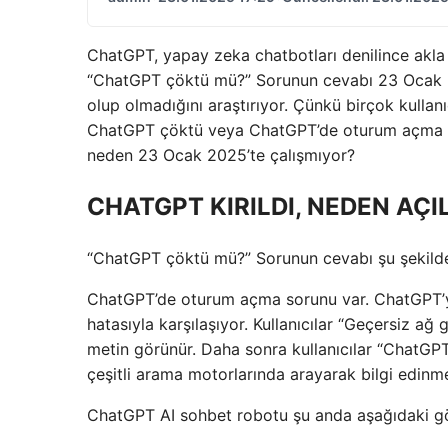
ChatGPT, yapay zeka chatbotları denilince akla
“ChatGPT çöktü mü?” Sorunun cevabı 23 Ocak 202
olup olmadığını araştırıyor. Çünkü birçok kulla
ChatGPT çöktü veya ChatGPT’de oturum açma so
neden 23 Ocak 2025’te çalışmıyor?
CHATGPT KIRILDI, NEDEN AÇ
“ChatGPT çöktü mü?” Sorunun cevabı şu şekild
ChatGPT’de oturum açma sorunu var. ChatGPT’ye 
hatasıyla karşılaşıyor. Kullanıcılar “Geçersiz ağ
metin görünür. Daha sonra kullanıcılar “ChatG
çeşitli arama motorlarında arayarak bilgi edinme
ChatGPT AI sohbet robotu şu anda aşağıdaki görü