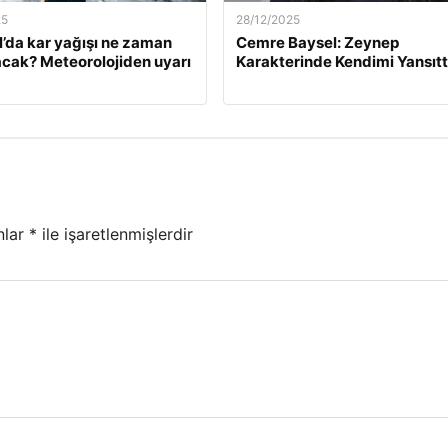
25
28/12/2025
l’da kar yağışı ne zaman
Cemre Baysel: Zeynep
cak? Meteorolojiden uyarı
Karakterinde Kendimi Yansıt
nlar
*
ile işaretlenmişlerdir