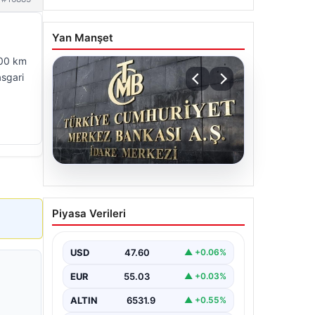
Yan Manşet
600 km
asgari
05.08.2026
Merkez Bankası faiz kararı
Piyasa Verileri
ne zaman? Ekonomistlerin
nisan ayı faiz beklentisi
belli oldu
USD
47.60
▲ +0.06%
EUR
55.03
▲ +0.03%
ALTIN
6531.9
▲ +0.55%