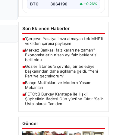
BTC
3064190
▲ +0.26%
Son Eklenen Haberler
‘Çerçeve Yasa’ya imza atmayan tek MHP’li
■
vekilden çarpıcı paylaşım
Merkez Bankası faiz kararı ne zaman?
■
Ekonomistlerin nisan ayı faiz beklentisi
belli oldu
Gözler İstanbul’a çevrildi, bir belediye
■
başkanından daha açıklama geldi. “Yeni
Parti’ye geçmiyorum”
Bahçe Mutfakları ve Modern Yaşam
■
Mekanları
FETÖ’cü Burkay Karatepe ile İlişkili
■
Şüphelinin İfadesi Gün yüzüne Çıktı: ‘Salih
Usta’ olarak Tanıdım
Güncel