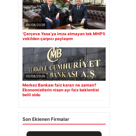
06/08/2026
‘Çerçeve Yasa’ya imza atmayan tek MHP’li
vekilden çarpıcı paylaşım
05/08/2026
Merkez Bankası faiz kararı ne zaman?
Ekonomistlerin nisan ayı faiz beklentisi
belli oldu
Son Eklenen Firmalar