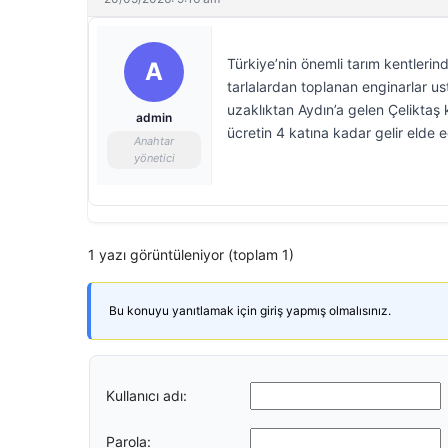
Türkiye’nin önemli tarım kentlerin
A
tarlalardan toplanan enginarlar us
uzaklıktan Aydın’a gelen Çeliktaş ka
admin
ücretin 4 katına kadar gelir elde ed
Anahtar
yönetici
1 yazı görüntüleniyor (toplam 1)
Bu konuyu yanıtlamak için giriş yapmış olmalısınız.
Kullanıcı adı:
Parola: