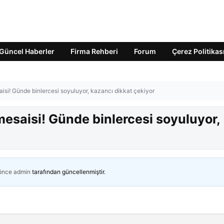
Güncel Haberler
Firma Rehberi
Forum
Çerez Politikas
si! Günde binlercesi soyuluyor, kazancı dikkat çekiyor
esaisi! Günde binlercesi soyuluyor,
 önce
admin
tarafından güncellenmiştir.