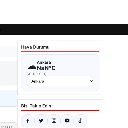
ı
Hava Durumu
☁
Ankara
NaN°C
ŞEHIR SEÇ
Bizi Takip Edin
#16885