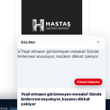
×
Göz Atın
Hastaş Beton
26/05/2026
Güncel Haberler
Yeşil elmasın görünmeyen mesaisi! Günde
binlercesi soyuluyor, kazancı dikkat
çekiyor
ıyoruz.
Çerez Politikamız
Reddet
Kabul Et