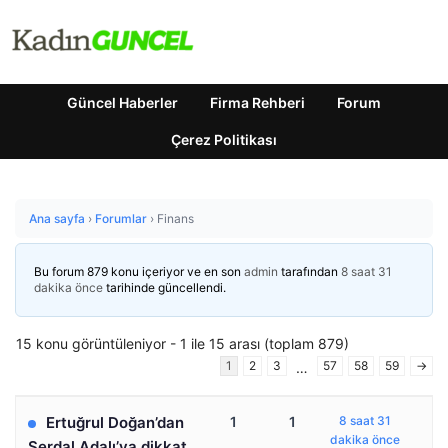
Güncel Haberler
Firma Rehberi
Forum
Çerez Politikası
Ana sayfa
›
Forumlar
›
Finans
Bu forum 879 konu içeriyor ve en son
admin
tarafından
8 saat 31
dakika önce
tarihinde güncellendi.
15 konu görüntüleniyor - 1 ile 15 arası (toplam 879)
1
2
3
57
58
59
→
…
Ertuğrul Doğan’dan
1
1
8 saat 31
dakika önce
Serdal Adalı’ya dikkat