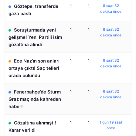
Göztepe, transferde
1
1
8 saat 32
dakika önce
gaza bastı
Soruşturmada yeni
1
1
8 saat 32
dakika önce
gelişme! Yeni Partili isim
gözaltına alındı
Ece Naz’ın son anları
1
1
8 saat 32
dakika önce
ortaya çıktı! Saç telleri
orada bulundu
Fenerbahçe’de Sturm
1
1
8 saat 32
dakika önce
Graz maçında kahreden
haber!
Gözaltına alınmıştı!
1
1
1 gün 19 saat
önce
Karar verildi