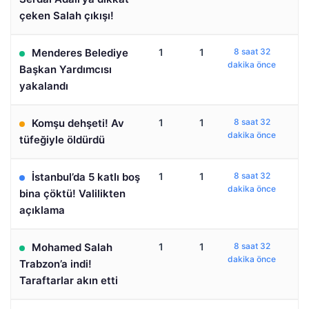
çeken Salah çıkışı!
Menderes Belediye
1
1
8 saat 32
dakika önce
Başkan Yardımcısı
yakalandı
Komşu dehşeti! Av
1
1
8 saat 32
dakika önce
tüfeğiyle öldürdü
İstanbul’da 5 katlı boş
1
1
8 saat 32
dakika önce
bina çöktü! Valilikten
açıklama
Mohamed Salah
1
1
8 saat 32
dakika önce
Trabzon’a indi!
Taraftarlar akın etti