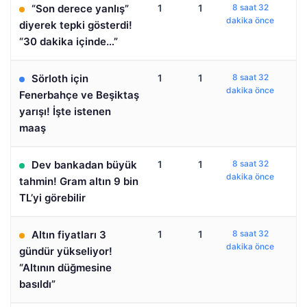
“Son derece yanlış”
1
1
8 saat 32
dakika önce
diyerek tepki gösterdi!
“30 dakika içinde…”
Sörloth için
1
1
8 saat 32
dakika önce
Fenerbahçe ve Beşiktaş
yarışı! İşte istenen
maaş
Dev bankadan büyük
1
1
8 saat 32
dakika önce
tahmin! Gram altın 9 bin
TL’yi görebilir
Altın fiyatları 3
1
1
8 saat 32
dakika önce
gündür yükseliyor!
“Altının düğmesine
basıldı”