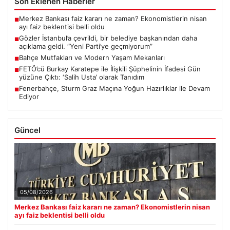
Son Eklenen Haberler
Merkez Bankası faiz kararı ne zaman? Ekonomistlerin nisan
■
ayı faiz beklentisi belli oldu
Gözler İstanbul’a çevrildi, bir belediye başkanından daha
■
açıklama geldi. “Yeni Parti’ye geçmiyorum”
Bahçe Mutfakları ve Modern Yaşam Mekanları
■
FETÖ’cü Burkay Karatepe ile İlişkili Şüphelinin İfadesi Gün
■
yüzüne Çıktı: ‘Salih Usta’ olarak Tanıdım
Fenerbahçe, Sturm Graz Maçına Yoğun Hazırlıklar ile Devam
■
Ediyor
Güncel
05/08/2026
Merkez Bankası faiz kararı ne zaman? Ekonomistlerin nisan
ayı faiz beklentisi belli oldu