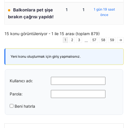
Balkonlara pet şişe
1
1
1 gün 19 saat
önce
bırakın çağrısı yapıldı!
15 konu görüntüleniyor - 1 ile 15 arası (toplam 879)
1
2
3
57
58
59
→
…
Yeni konu oluşturmak için giriş yapmalısınız.
Kullanıcı adı:
Parola:
Beni hatırla