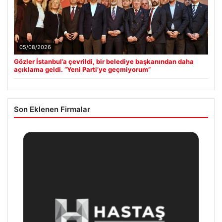
05/08/2026
Gözler İstanbul’a çevrildi, bir belediye başkanından daha
açıklama geldi. “Yeni Parti’ye geçmiyorum”
Son Eklenen Firmalar