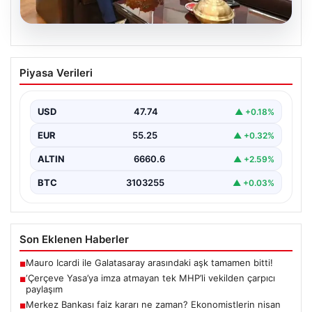
06.08.2026
‘Çerçeve Yasa’ya imza atmayan tek
Piyasa Verileri
MHP’li vekilden çarpıcı paylaşım
USD
47.74
▲ +0.18%
EUR
55.25
▲ +0.32%
ALTIN
6660.6
▲ +2.59%
BTC
3103255
▲ +0.03%
Son Eklenen Haberler
Mauro Icardi ile Galatasaray arasındaki aşk tamamen bitti!
■
‘Çerçeve Yasa’ya imza atmayan tek MHP’li vekilden çarpıcı
■
paylaşım
Merkez Bankası faiz kararı ne zaman? Ekonomistlerin nisan
■