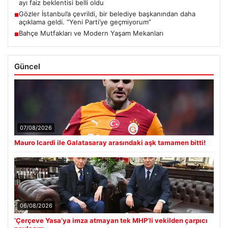
ayı faiz beklentisi belli oldu
Gözler İstanbul’a çevrildi, bir belediye başkanından daha
■
açıklama geldi. “Yeni Parti’ye geçmiyorum”
Bahçe Mutfakları ve Modern Yaşam Mekanları
■
Güncel
07/08/2026
Mauro Icardi ile Galatasaray arasındaki aşk tamamen bitti!
06/08/2026
‘Çerçeve Yasa’ya imza atmayan tek MHP’li vekilden çarpıcı