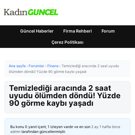
Güncel Haberler
Firma Rehberi
Forum
Çerez Politikası
Ana sayfa
›
Forumlar
›
Finans
›
Temizlediği aracında 2 saat uyudu
ölümden döndü! Yüzde 90 görme kaybı yaşadı
Temizlediği aracında 2 saat
uyudu ölümden döndü! Yüzde
90 görme kaybı yaşadı
Bu konu 0 yanıt içerir, 1 izleyen vardır ve en son
2 ay 1 hafta önce
admin
tarafından güncellenmiştir.