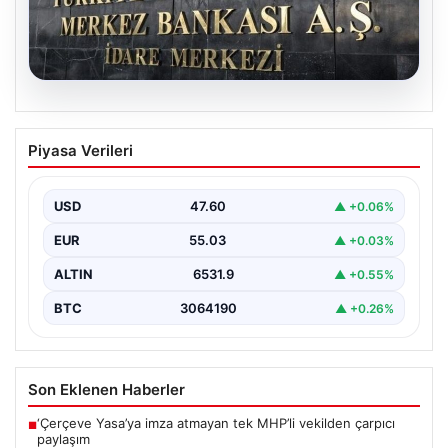
05.08.2026
Merkez Bankası faiz kararı ne zaman?
Piyasa Verileri
Ekonomistlerin nisan ayı faiz beklentisi
belli oldu
USD
47.60
▲ +0.06%
EUR
55.03
▲ +0.03%
ALTIN
6531.9
▲ +0.55%
BTC
3064190
▲ +0.26%
Son Eklenen Haberler
‘Çerçeve Yasa’ya imza atmayan tek MHP’li vekilden çarpıcı
■
paylaşım