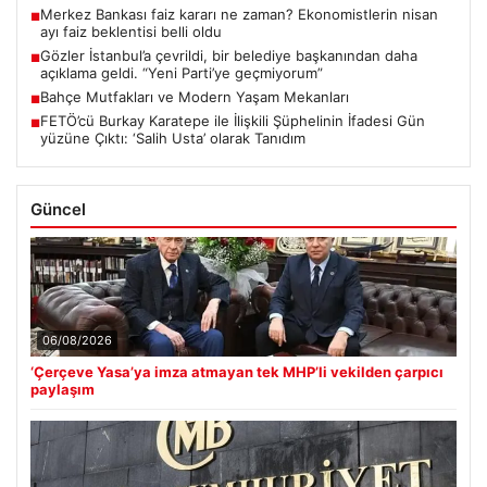
Merkez Bankası faiz kararı ne zaman? Ekonomistlerin nisan
■
ayı faiz beklentisi belli oldu
Gözler İstanbul’a çevrildi, bir belediye başkanından daha
■
açıklama geldi. “Yeni Parti’ye geçmiyorum”
Bahçe Mutfakları ve Modern Yaşam Mekanları
■
FETÖ’cü Burkay Karatepe ile İlişkili Şüphelinin İfadesi Gün
■
yüzüne Çıktı: ‘Salih Usta’ olarak Tanıdım
Güncel
06/08/2026
‘Çerçeve Yasa’ya imza atmayan tek MHP’li vekilden çarpıcı
paylaşım