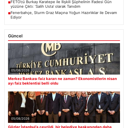
FETÖ’cü Burkay Karatepe ile İlişkili Şüphelinin İfadesi Gün
■
yüzüne Çıktı: ‘Salih Usta’ olarak Tanıdım
Fenerbahçe, Sturm Graz Maçına Yoğun Hazırlıklar ile Devam
■
Ediyor
Güncel
05/08/2026
Merkez Bankası faiz kararı ne zaman? Ekonomistlerin nisan
ayı faiz beklentisi belli oldu
05/08/2026
Gözler İstanbul’a çevrildi, bir belediye başkanından daha