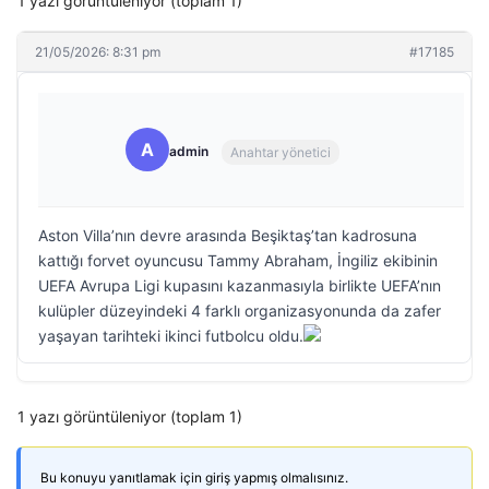
1 yazı görüntüleniyor (toplam 1)
21/05/2026: 8:31 pm
#17185
A
admin
Anahtar yönetici
Aston Villa’nın devre arasında Beşiktaş’tan kadrosuna
kattığı forvet oyuncusu Tammy Abraham, İngiliz ekibinin
UEFA Avrupa Ligi kupasını kazanmasıyla birlikte UEFA’nın
kulüpler düzeyindeki 4 farklı organizasyonunda da zafer
yaşayan tarihteki ikinci futbolcu oldu.
1 yazı görüntüleniyor (toplam 1)
Bu konuyu yanıtlamak için giriş yapmış olmalısınız.