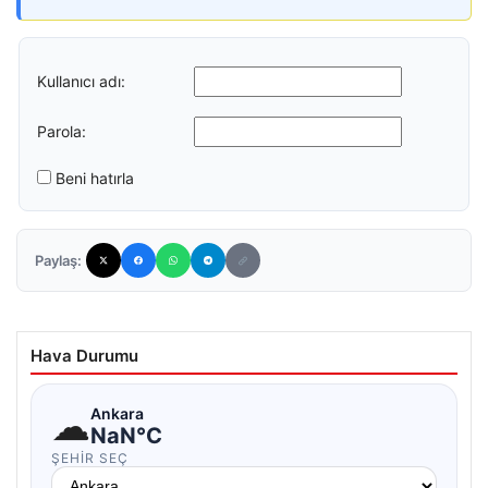
Kullanıcı adı:
Parola:
Beni hatırla
Paylaş:
Hava Durumu
☁
Ankara
NaN°C
ŞEHIR SEÇ