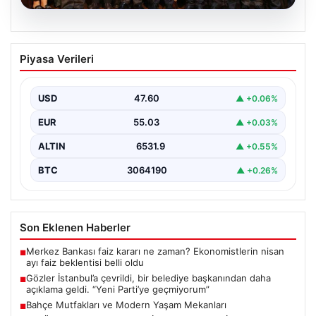
05.08.2026
Gözler İstanbul’a çevrildi, bir belediye
Piyasa Verileri
başkanından daha açıklama geldi. “Yeni
Parti’ye geçmiyorum”
USD
47.60
▲ +0.06%
{"title": "İstanbul'da Siyasi Gelişmeler ve Belediye
Başkanlarından Açıklamalar", "content": "İstanbul, son
EUR
55.03
▲ +0.03%
dönemde yaşanan siyasi…
ALTIN
6531.9
▲ +0.55%
BTC
3064190
▲ +0.26%
Son Eklenen Haberler
Merkez Bankası faiz kararı ne zaman? Ekonomistlerin nisan
■
ayı faiz beklentisi belli oldu
Gözler İstanbul’a çevrildi, bir belediye başkanından daha
■
açıklama geldi. “Yeni Parti’ye geçmiyorum”
Bahçe Mutfakları ve Modern Yaşam Mekanları
■