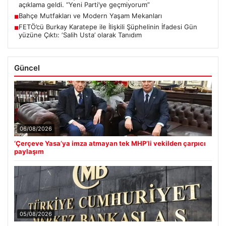
açıklama geldi. “Yeni Parti’ye geçmiyorum”
Bahçe Mutfakları ve Modern Yaşam Mekanları
■
FETÖ’cü Burkay Karatepe ile İlişkili Şüphelinin İfadesi Gün
■
yüzüne Çıktı: ‘Salih Usta’ olarak Tanıdım
Güncel
06/08/2026
‘Çerçeve Yasa’ya imza atmayan tek MHP’li vekilden çarpıcı
paylaşım
05/08/2026