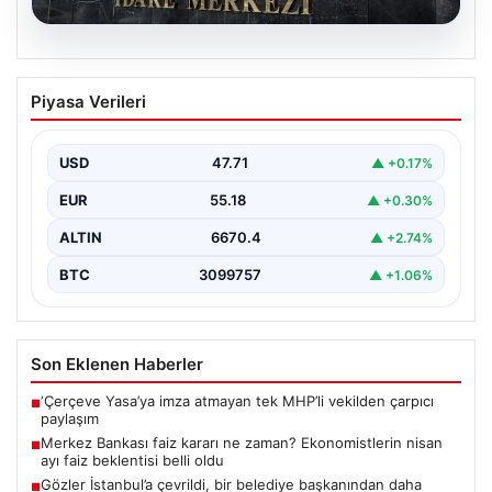
05.08.2026
Merkez Bankası faiz kararı ne zaman?
Piyasa Verileri
Ekonomistlerin nisan ayı faiz beklentisi
belli oldu
USD
47.71
▲ +0.17%
EUR
55.18
▲ +0.30%
ALTIN
6670.4
▲ +2.74%
BTC
3099757
▲ +1.06%
Son Eklenen Haberler
‘Çerçeve Yasa’ya imza atmayan tek MHP’li vekilden çarpıcı
■
paylaşım
Merkez Bankası faiz kararı ne zaman? Ekonomistlerin nisan
■
ayı faiz beklentisi belli oldu
Gözler İstanbul’a çevrildi, bir belediye başkanından daha
■