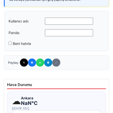
Kullanıcı adı:
Parola:
Beni hatırla
Paylaş:
Hava Durumu
☁
Ankara
NaN°C
ŞEHIR SEÇ