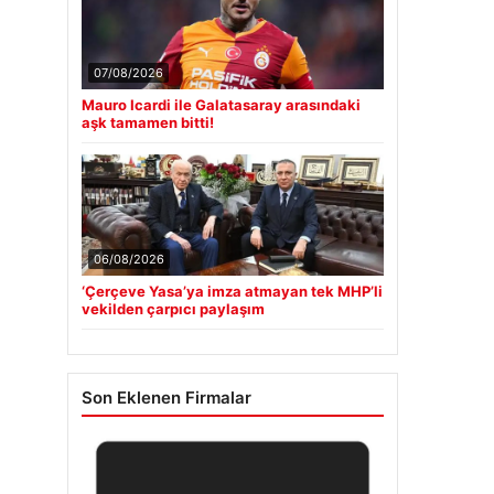
07/08/2026
Mauro Icardi ile Galatasaray arasındaki
aşk tamamen bitti!
06/08/2026
‘Çerçeve Yasa’ya imza atmayan tek MHP’li
vekilden çarpıcı paylaşım
Son Eklenen Firmalar