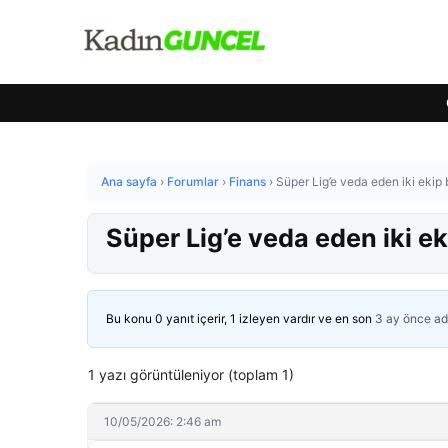
Ana sayfa
›
Forumlar
›
Finans
›
Süper Lig’e veda eden iki ekip b
Süper Lig’e veda eden iki eki
Bu konu 0 yanıt içerir, 1 izleyen vardır ve en son
3 ay önce
ad
1 yazı görüntüleniyor (toplam 1)
10/05/2026: 2:46 am