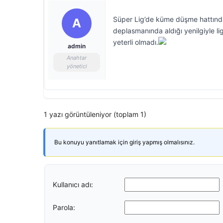
Süper Lig’de küme düşme hattında
A
deplasmanında aldığı yenilgiyle l
yeterli olmadı.
admin
Anahtar
yönetici
1 yazı görüntüleniyor (toplam 1)
Bu konuyu yanıtlamak için giriş yapmış olmalısınız.
Kullanıcı adı:
Parola: