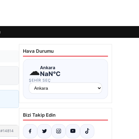
ı
Hava Durumu
☁
Ankara
NaN°C
ŞEHIR SEÇ
Bizi Takip Edin
#14814