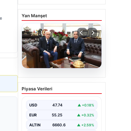
Yan Manşet
de
06.08.2026
‘Çerçeve Yasa’ya imza
Piyasa Verileri
atmayan tek MHP’li
vekilden çarpıcı paylaşım
USD
47.74
▲ +0.18%
EUR
55.25
▲ +0.32%
ALTIN
6660.6
▲ +2.59%