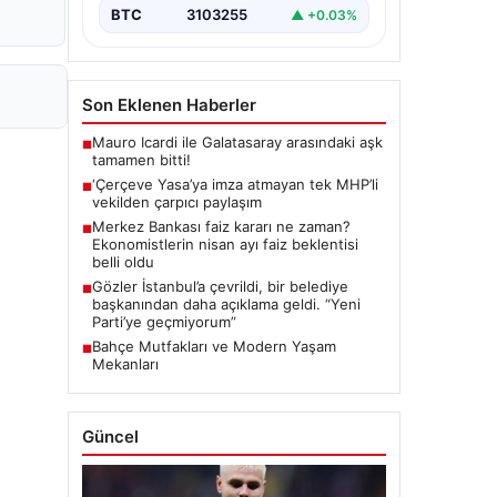
BTC
3103255
▲ +0.03%
Son Eklenen Haberler
Mauro Icardi ile Galatasaray arasındaki aşk
■
tamamen bitti!
‘Çerçeve Yasa’ya imza atmayan tek MHP’li
■
vekilden çarpıcı paylaşım
Merkez Bankası faiz kararı ne zaman?
■
Ekonomistlerin nisan ayı faiz beklentisi
belli oldu
Gözler İstanbul’a çevrildi, bir belediye
■
başkanından daha açıklama geldi. “Yeni
Parti’ye geçmiyorum”
Bahçe Mutfakları ve Modern Yaşam
■
Mekanları
Güncel