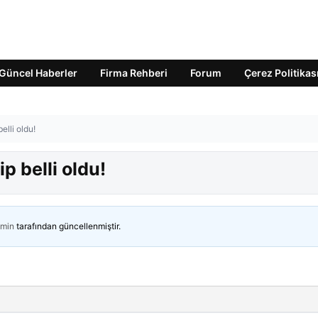
Güncel Haberler
Firma Rehberi
Forum
Çerez Politikas
elli oldu!
p belli oldu!
min
tarafından güncellenmiştir.