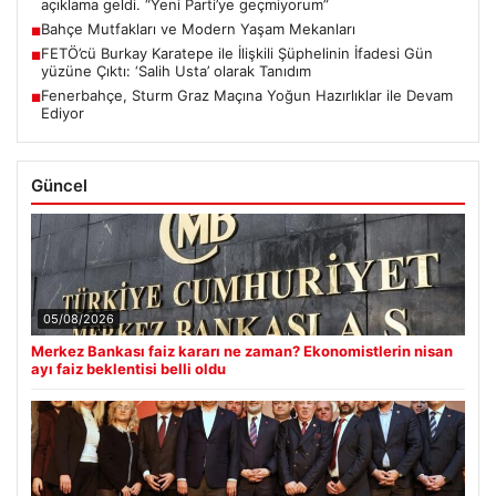
açıklama geldi. “Yeni Parti’ye geçmiyorum”
Bahçe Mutfakları ve Modern Yaşam Mekanları
■
FETÖ’cü Burkay Karatepe ile İlişkili Şüphelinin İfadesi Gün
■
yüzüne Çıktı: ‘Salih Usta’ olarak Tanıdım
Fenerbahçe, Sturm Graz Maçına Yoğun Hazırlıklar ile Devam
■
Ediyor
Güncel
05/08/2026
Merkez Bankası faiz kararı ne zaman? Ekonomistlerin nisan
ayı faiz beklentisi belli oldu