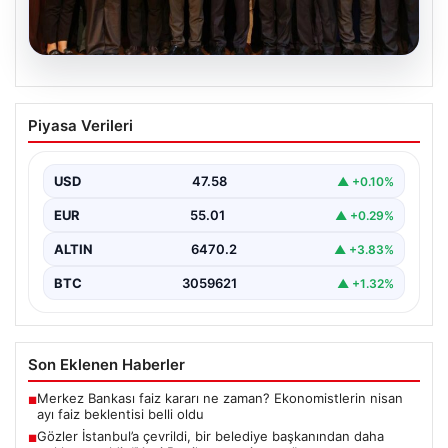
05.08.2026
Gözler İstanbul’a çevrildi, bir belediye
Piyasa Verileri
başkanından daha açıklama geldi. “Yeni
Parti’ye geçmiyorum”
USD
47.58
▲ +0.10%
{"title": "İstanbul'da Siyasi Gelişmeler ve Belediye
Başkanlarından Açıklamalar", "content": "İstanbul, son
EUR
55.01
▲ +0.29%
dönemde yaşanan siyasi…
ALTIN
6470.2
▲ +3.83%
BTC
3059621
▲ +1.32%
Son Eklenen Haberler
Merkez Bankası faiz kararı ne zaman? Ekonomistlerin nisan
■
ayı faiz beklentisi belli oldu
Gözler İstanbul’a çevrildi, bir belediye başkanından daha
■