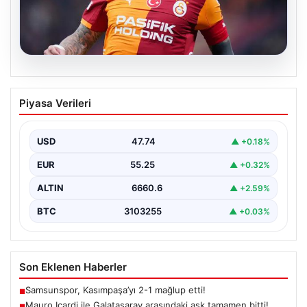
07.08.2026
Mauro Icardi ile Galatasaray arasındaki
Piyasa Verileri
aşk tamamen bitti!
USD
47.74
▲ +0.18%
EUR
55.25
▲ +0.32%
ALTIN
6660.6
▲ +2.59%
BTC
3103255
▲ +0.03%
Son Eklenen Haberler
Samsunspor, Kasımpaşa’yı 2-1 mağlup etti!
■
Mauro Icardi ile Galatasaray arasındaki aşk tamamen bitti!
■