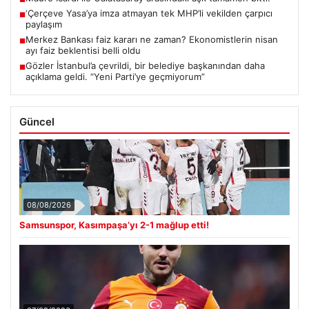
‘Çerçeve Yasa’ya imza atmayan tek MHP’li vekilden çarpıcı
■
paylaşım
Merkez Bankası faiz kararı ne zaman? Ekonomistlerin nisan
■
ayı faiz beklentisi belli oldu
Gözler İstanbul’a çevrildi, bir belediye başkanından daha
■
açıklama geldi. “Yeni Parti’ye geçmiyorum”
Güncel
08/08/2026
Samsunspor, Kasımpaşa’yı 2-1 mağlup etti!