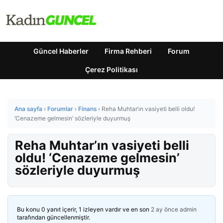
Güncel Haberler
Firma Rehberi
Forum
Çerez Politikası
Ana sayfa
›
Forumlar
›
Finans
›
Reha Muhtar’ın vasiyeti belli oldu!
‘Cenazeme gelmesin’ sözleriyle duyurmuş
Reha Muhtar’ın vasiyeti belli
oldu! ‘Cenazeme gelmesin’
sözleriyle duyurmuş
Bu konu 0 yanıt içerir, 1 izleyen vardır ve en son
2 ay önce
admin
tarafından güncellenmiştir.