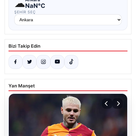
☁
NaN°C
ŞEHIR SEÇ
Bizi Takip Edin
Yan Manşet