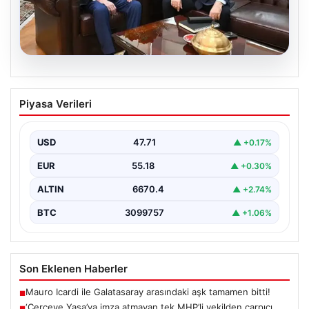
06.08.2026
‘Çerçeve Yasa’ya imza atmayan tek
Piyasa Verileri
MHP’li vekilden çarpıcı paylaşım
USD
47.71
▲ +0.17%
EUR
55.18
▲ +0.30%
ALTIN
6670.4
▲ +2.74%
BTC
3099757
▲ +1.06%
Son Eklenen Haberler
Mauro Icardi ile Galatasaray arasındaki aşk tamamen bitti!
■
‘Çerçeve Yasa’ya imza atmayan tek MHP’li vekilden çarpıcı
■