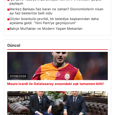
paylaşım
Merkez Bankası faiz kararı ne zaman? Ekonomistlerin nisan
■
ayı faiz beklentisi belli oldu
Gözler İstanbul’a çevrildi, bir belediye başkanından daha
■
açıklama geldi. “Yeni Parti’ye geçmiyorum”
Bahçe Mutfakları ve Modern Yaşam Mekanları
■
Güncel
07/08/2026
Mauro Icardi ile Galatasaray arasındaki aşk tamamen bitti!