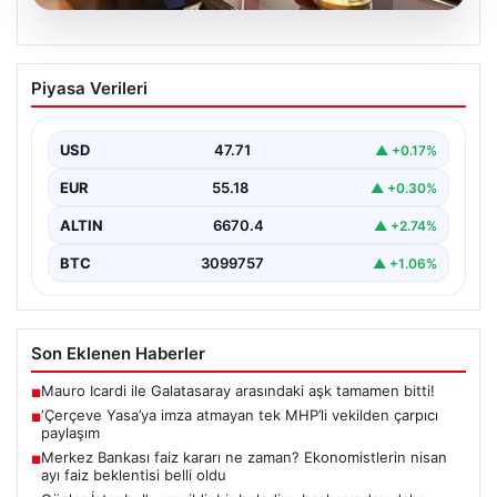
06.08.2026
‘Çerçeve Yasa’ya imza atmayan tek
Piyasa Verileri
MHP’li vekilden çarpıcı paylaşım
USD
47.71
▲ +0.17%
EUR
55.18
▲ +0.30%
ALTIN
6670.4
▲ +2.74%
BTC
3099757
▲ +1.06%
Son Eklenen Haberler
Mauro Icardi ile Galatasaray arasındaki aşk tamamen bitti!
■
‘Çerçeve Yasa’ya imza atmayan tek MHP’li vekilden çarpıcı
■
paylaşım
Merkez Bankası faiz kararı ne zaman? Ekonomistlerin nisan
■
ayı faiz beklentisi belli oldu