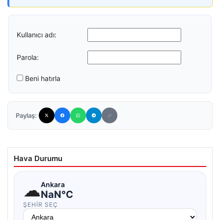
Kullanıcı adı:
Parola:
Beni hatırla
Paylaş:
Hava Durumu
☁
Ankara
NaN°C
ŞEHIR SEÇ