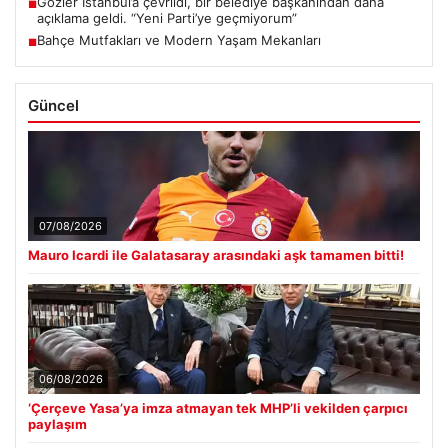
Gözler İstanbul’a çevrildi, bir belediye başkanından daha
■
açıklama geldi. “Yeni Parti’ye geçmiyorum”
Bahçe Mutfakları ve Modern Yaşam Mekanları
■
Güncel
07/08/2026
Mauro Icardi ile Galatasaray arasındaki aşk tamamen bitti!
06/08/2026
‘Çerçeve Yasa’ya imza atmayan tek MHP’li vekilden çarpıcı
paylaşım