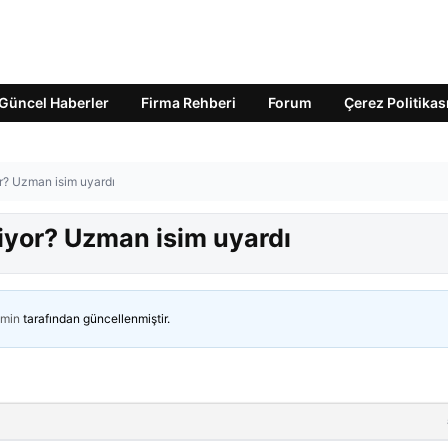
Güncel Haberler
Firma Rehberi
Forum
Çerez Politikas
r? Uzman isim uyardı
iyor? Uzman isim uyardı
min
tarafından güncellenmiştir.