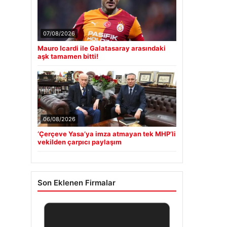
07/08/2026
Mauro Icardi ile Galatasaray arasındaki
aşk tamamen bitti!
06/08/2026
‘Çerçeve Yasa’ya imza atmayan tek MHP’li
vekilden çarpıcı paylaşım
Son Eklenen Firmalar