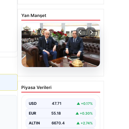
Yan Manşet
06.08.2026
‘Çerçeve Yasa’ya imza
Piyasa Verileri
atmayan tek MHP’li
vekilden çarpıcı paylaşım
USD
47.71
▲ +0.17%
EUR
55.18
▲ +0.30%
ALTIN
6670.4
▲ +2.74%