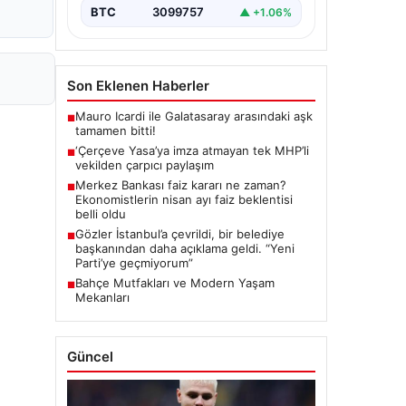
BTC
3099757
▲ +1.06%
Son Eklenen Haberler
Mauro Icardi ile Galatasaray arasındaki aşk
■
tamamen bitti!
‘Çerçeve Yasa’ya imza atmayan tek MHP’li
■
vekilden çarpıcı paylaşım
Merkez Bankası faiz kararı ne zaman?
■
Ekonomistlerin nisan ayı faiz beklentisi
belli oldu
Gözler İstanbul’a çevrildi, bir belediye
■
başkanından daha açıklama geldi. “Yeni
Parti’ye geçmiyorum”
Bahçe Mutfakları ve Modern Yaşam
■
Mekanları
Güncel