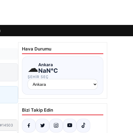
ı
Hava Durumu
☁
Ankara
NaN°C
ŞEHIR SEÇ
Bizi Takip Edin
#14503