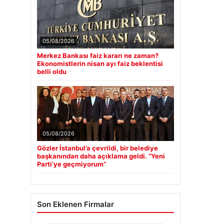
05/08/2026
Merkez Bankası faiz kararı ne zaman?
Ekonomistlerin nisan ayı faiz beklentisi
belli oldu
05/08/2026
Gözler İstanbul’a çevrildi, bir belediye
başkanından daha açıklama geldi. “Yeni
Parti’ye geçmiyorum”
Son Eklenen Firmalar