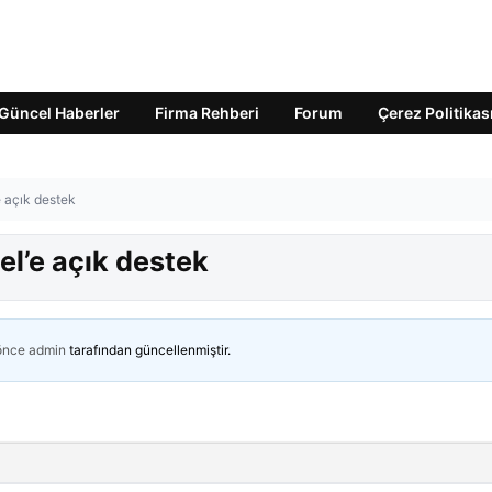
Güncel Haberler
Firma Rehberi
Forum
Çerez Politikas
 açık destek
l’e açık destek
 önce
admin
tarafından güncellenmiştir.