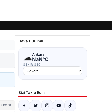
ı
Hava Durumu
☁
Ankara
NaN°C
ŞEHIR SEÇ
Bizi Takip Edin
#19158