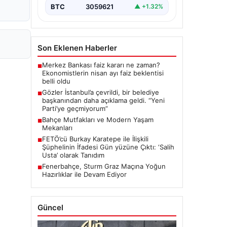
BTC
3059621
▲ +1.32%
Son Eklenen Haberler
Merkez Bankası faiz kararı ne zaman?
■
Ekonomistlerin nisan ayı faiz beklentisi
belli oldu
Gözler İstanbul’a çevrildi, bir belediye
■
başkanından daha açıklama geldi. “Yeni
Parti’ye geçmiyorum”
Bahçe Mutfakları ve Modern Yaşam
■
Mekanları
FETÖ’cü Burkay Karatepe ile İlişkili
■
Şüphelinin İfadesi Gün yüzüne Çıktı: ‘Salih
Usta’ olarak Tanıdım
Fenerbahçe, Sturm Graz Maçına Yoğun
■
Hazırlıklar ile Devam Ediyor
Güncel