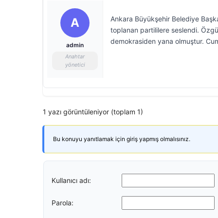
Ankara Büyükşehir Belediye Başka
A
toplanan partililere seslendi. Öz
demokrasiden yana olmuştur. Cumh
admin
Anahtar
yönetici
1 yazı görüntüleniyor (toplam 1)
Bu konuyu yanıtlamak için giriş yapmış olmalısınız.
Kullanıcı adı:
Parola: