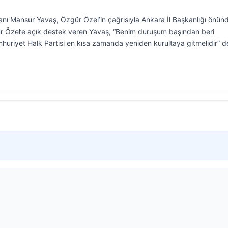
nı Mansur Yavaş, Özgür Özel’in çağrısıyla Ankara İl Başkanlığı önün
gür Özel’e açık destek veren Yavaş, “Benim duruşum başından beri
uriyet Halk Partisi en kısa zamanda yeniden kurultaya gitmelidir” d