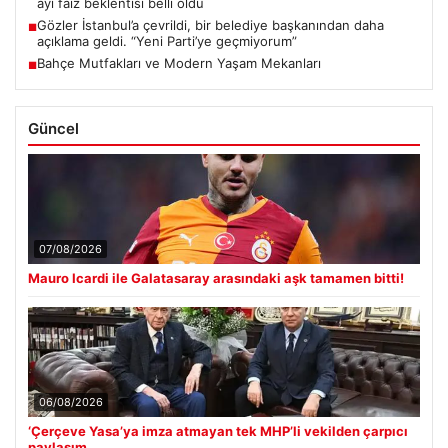
ayı faiz beklentisi belli oldu
Gözler İstanbul’a çevrildi, bir belediye başkanından daha
■
açıklama geldi. “Yeni Parti’ye geçmiyorum”
Bahçe Mutfakları ve Modern Yaşam Mekanları
■
Güncel
07/08/2026
Mauro Icardi ile Galatasaray arasındaki aşk tamamen bitti!
06/08/2026
‘Çerçeve Yasa’ya imza atmayan tek MHP’li vekilden çarpıcı
paylaşım