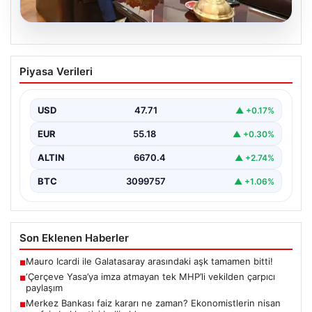
06.08.2026
‘Çerçeve Yasa’ya imza atmayan tek
Piyasa Verileri
MHP’li vekilden çarpıcı paylaşım
USD
47.71
▲ +0.17%
EUR
55.18
▲ +0.30%
ALTIN
6670.4
▲ +2.74%
BTC
3099757
▲ +1.06%
Son Eklenen Haberler
Mauro Icardi ile Galatasaray arasındaki aşk tamamen bitti!
■
‘Çerçeve Yasa’ya imza atmayan tek MHP’li vekilden çarpıcı
■
paylaşım
Merkez Bankası faiz kararı ne zaman? Ekonomistlerin nisan
■