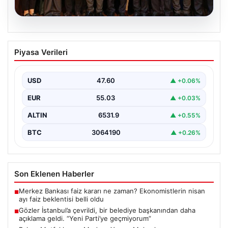
05.08.2026
Gözler İstanbul’a çevrildi, bir belediye
Piyasa Verileri
başkanından daha açıklama geldi. “Yeni
Parti’ye geçmiyorum”
USD
47.60
▲ +0.06%
{"title": "İstanbul'da Siyasi Gelişmeler ve Belediye
Başkanlarından Açıklamalar", "content": "İstanbul, son
EUR
55.03
▲ +0.03%
dönemde yaşanan siyasi…
ALTIN
6531.9
▲ +0.55%
BTC
3064190
▲ +0.26%
Son Eklenen Haberler
Merkez Bankası faiz kararı ne zaman? Ekonomistlerin nisan
■
ayı faiz beklentisi belli oldu
Gözler İstanbul’a çevrildi, bir belediye başkanından daha
■
açıklama geldi. “Yeni Parti’ye geçmiyorum”