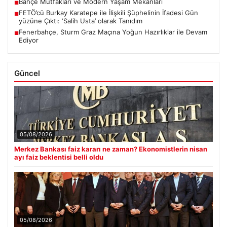
Bahçe Mutfakları ve Modern Yaşam Mekanları
■
FETÖ’cü Burkay Karatepe ile İlişkili Şüphelinin İfadesi Gün
■
yüzüne Çıktı: ‘Salih Usta’ olarak Tanıdım
Fenerbahçe, Sturm Graz Maçına Yoğun Hazırlıklar ile Devam
■
Ediyor
Güncel
05/08/2026
Merkez Bankası faiz kararı ne zaman? Ekonomistlerin nisan
ayı faiz beklentisi belli oldu
05/08/2026