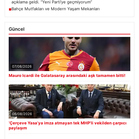
açıklama geldi. “Yeni Parti’ye geçmiyorum”
Bahçe Mutfakları ve Modern Yaşam Mekanları
■
Güncel
07/08/2026
Mauro Icardi ile Galatasaray arasındaki aşk tamamen bitti!
06/08/2026
‘Çerçeve Yasa’ya imza atmayan tek MHP’li vekilden çarpıcı
paylaşım