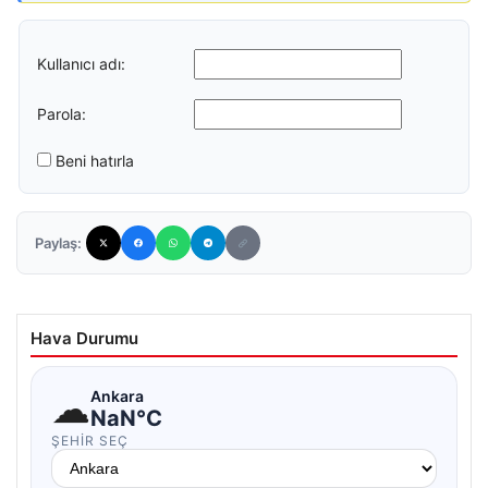
Kullanıcı adı:
Parola:
Beni hatırla
Paylaş:
Hava Durumu
☁
Ankara
NaN°C
ŞEHIR SEÇ