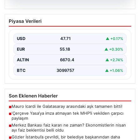
06.08.2026
‘Çerçeve Yasa’ya imza atmayan tek
Piyasa Verileri
MHP’li vekilden çarpıcı paylaşım
USD
47.71
▲ +0.17%
EUR
55.18
▲ +0.30%
ALTIN
6670.4
▲ +2.74%
BTC
3099757
▲ +1.06%
Son Eklenen Haberler
Mauro Icardi ile Galatasaray arasındaki aşk tamamen bitti!
■
‘Çerçeve Yasa’ya imza atmayan tek MHP’li vekilden çarpıcı
■
paylaşım
Merkez Bankası faiz kararı ne zaman? Ekonomistlerin nisan
■
ayı faiz beklentisi belli oldu
Gözler İstanbul’a çevrildi, bir belediye başkanından daha
■