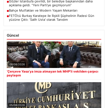
Gözler İstanbul’a çevrildi, bir belediye başkanından daha
■
açıklama geldi. “Yeni Parti’ye geçmiyorum”
Bahçe Mutfakları ve Modern Yaşam Mekanları
■
FETÖ’cü Burkay Karatepe ile İlişkili Şüphelinin İfadesi Gün
■
yüzüne Çıktı: ‘Salih Usta’ olarak Tanıdım
Güncel
06/08/2026
‘Çerçeve Yasa’ya imza atmayan tek MHP’li vekilden çarpıcı
paylaşım
05/08/2026