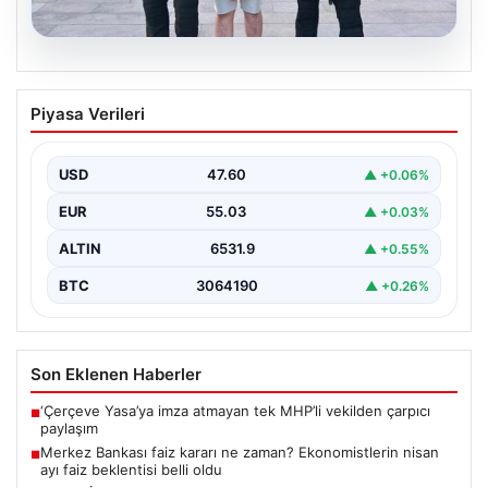
04.08.2026
FETÖ’cü Burkay Karatepe ile İlişkili
Piyasa Verileri
Şüphelinin İfadesi Gün yüzüne Çıktı:
‘Salih Usta’ olarak Tanıdım
USD
47.60
▲ +0.06%
15 Temmuz darbe girişiminde önemli bir rolü olan ve
Cumhurbaşkanı Recep Tayyip Erdoğan'a yönelik…
EUR
55.03
▲ +0.03%
ALTIN
6531.9
▲ +0.55%
BTC
3064190
▲ +0.26%
Son Eklenen Haberler
‘Çerçeve Yasa’ya imza atmayan tek MHP’li vekilden çarpıcı
■
paylaşım
Merkez Bankası faiz kararı ne zaman? Ekonomistlerin nisan
■
ayı faiz beklentisi belli oldu