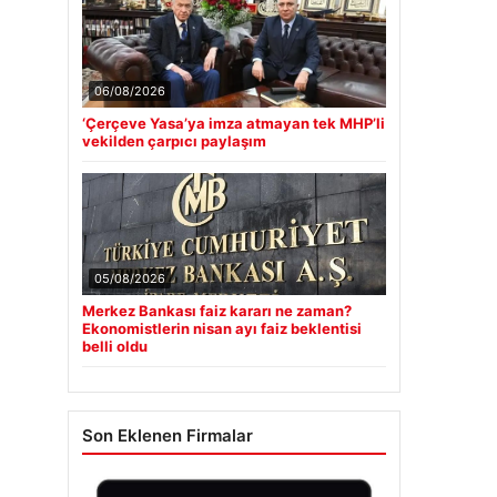
06/08/2026
‘Çerçeve Yasa’ya imza atmayan tek MHP’li
vekilden çarpıcı paylaşım
05/08/2026
Merkez Bankası faiz kararı ne zaman?
Ekonomistlerin nisan ayı faiz beklentisi
belli oldu
Son Eklenen Firmalar