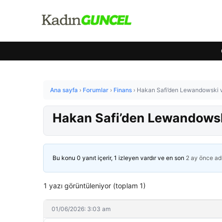
Ana sayfa
›
Forumlar
›
Finans
›
Hakan Safi’den Lewandowski ve
Hakan Safi’den Lewandowski
Bu konu 0 yanıt içerir, 1 izleyen vardır ve en son
2 ay önce
ad
1 yazı görüntüleniyor (toplam 1)
01/06/2026: 3:03 am