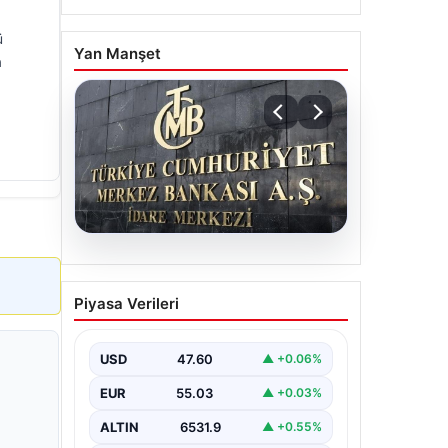
ü
Yan Manşet
a
05.08.2026
Merkez Bankası faiz kararı
Piyasa Verileri
ne zaman? Ekonomistlerin
nisan ayı faiz beklentisi
belli oldu
USD
47.60
▲ +0.06%
EUR
55.03
▲ +0.03%
ALTIN
6531.9
▲ +0.55%