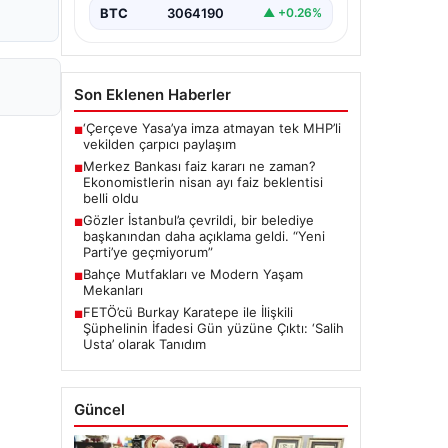
BTC
3064190
▲ +0.26%
Son Eklenen Haberler
‘Çerçeve Yasa’ya imza atmayan tek MHP’li
■
vekilden çarpıcı paylaşım
Merkez Bankası faiz kararı ne zaman?
■
Ekonomistlerin nisan ayı faiz beklentisi
belli oldu
Gözler İstanbul’a çevrildi, bir belediye
■
başkanından daha açıklama geldi. “Yeni
Parti’ye geçmiyorum”
Bahçe Mutfakları ve Modern Yaşam
■
Mekanları
FETÖ’cü Burkay Karatepe ile İlişkili
■
Şüphelinin İfadesi Gün yüzüne Çıktı: ‘Salih
Usta’ olarak Tanıdım
Güncel