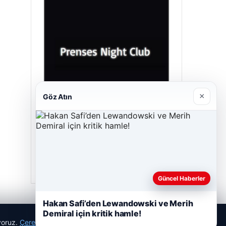
×
Göz Atın
Prenses Night Club
29/04/2026
Güncel Haberler
Hakan Safi’den Lewandowski ve Merih
Demiral için kritik hamle!
ıyoruz.
Çerez Politikamız
Reddet
Kabul Et