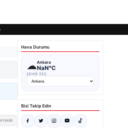
ı
Hava Durumu
☁
Ankara
NaN°C
ŞEHIR SEÇ
Bizi Takip Edin
#19486