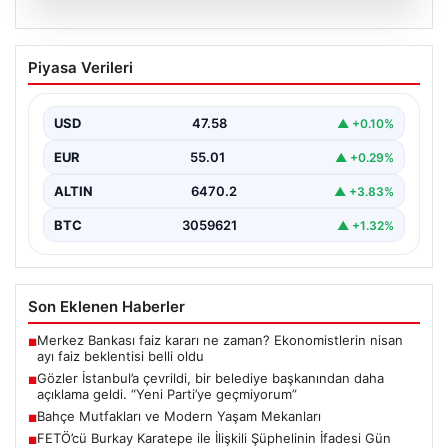
05.08.2026
Gözler İstanbul’a çevrildi, bir belediye
Piyasa Verileri
başkanından daha açıklama geldi. “Yeni
Parti’ye geçmiyorum”
USD
47.58
▲ +0.10%
{"title": "İstanbul'da Siyasi Gelişmeler ve Belediye
Başkanlarından Açıklamalar", "content": "İstanbul, son
EUR
55.01
▲ +0.29%
dönemde yaşanan siyasi…
ALTIN
6470.2
▲ +3.83%
BTC
3059621
▲ +1.32%
Son Eklenen Haberler
Merkez Bankası faiz kararı ne zaman? Ekonomistlerin nisan
■
ayı faiz beklentisi belli oldu
Gözler İstanbul’a çevrildi, bir belediye başkanından daha
■
açıklama geldi. “Yeni Parti’ye geçmiyorum”
Bahçe Mutfakları ve Modern Yaşam Mekanları
■
FETÖ’cü Burkay Karatepe ile İlişkili Şüphelinin İfadesi Gün
■