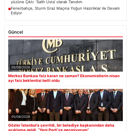
yüzüne Çıktı: ‘Salih Usta’ olarak Tanıdım
Fenerbahçe, Sturm Graz Maçına Yoğun Hazırlıklar ile Devam
■
Ediyor
Güncel
05/08/2026
Merkez Bankası faiz kararı ne zaman? Ekonomistlerin nisan
ayı faiz beklentisi belli oldu
05/08/2026
Gözler İstanbul’a çevrildi, bir belediye başkanından daha
açıklama geldi. “Yeni Parti’ye geçmiyorum”