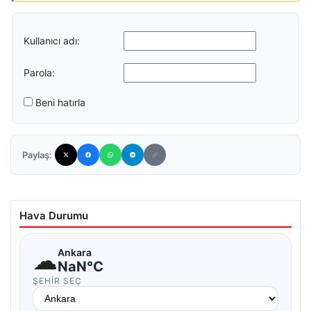
Kullanıcı adı:
Parola:
Beni hatırla
Paylaş:
Hava Durumu
☁
Ankara
NaN°C
ŞEHIR SEÇ