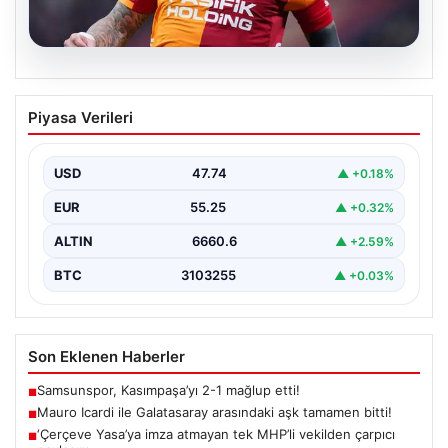
07.08.2026
Mauro Icardi ile Galatasaray arasındaki
Piyasa Verileri
aşk tamamen bitti!
USD
47.74
▲ +0.18%
EUR
55.25
▲ +0.32%
ALTIN
6660.6
▲ +2.59%
BTC
3103255
▲ +0.03%
Son Eklenen Haberler
Samsunspor, Kasımpaşa’yı 2-1 mağlup etti!
■
Mauro Icardi ile Galatasaray arasındaki aşk tamamen bitti!
■
‘Çerçeve Yasa’ya imza atmayan tek MHP’li vekilden çarpıcı
■