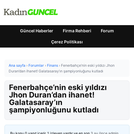
Güncel Haberler
Firma Rehberi
Forum
Çerez Politikası
Ana sayfa
›
Forumlar
›
Finans
›
Fenerbahçe’nin eski yıldızı Jhon
Duran’dan ihanet! Galatasaray’ın şampiyonluğunu kutladı
Fenerbahçe’nin eski yıldızı
Jhon Duran’dan ihanet!
Galatasaray’ın
şampiyonluğunu kutladı
Bu konu 0 yanıt içerir, 1 izleyen vardır ve en son
3 ay önce
admin