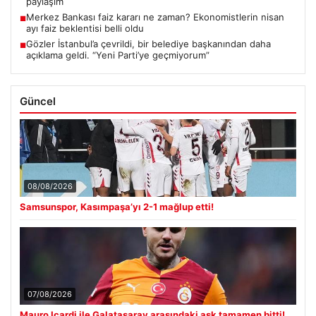
paylaşım
Merkez Bankası faiz kararı ne zaman? Ekonomistlerin nisan
■
ayı faiz beklentisi belli oldu
Gözler İstanbul’a çevrildi, bir belediye başkanından daha
■
açıklama geldi. “Yeni Parti’ye geçmiyorum”
Güncel
08/08/2026
Samsunspor, Kasımpaşa’yı 2-1 mağlup etti!
07/08/2026
Mauro Icardi ile Galatasaray arasındaki aşk tamamen bitti!