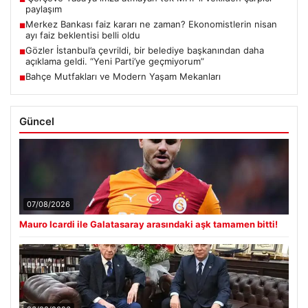
paylaşım
Merkez Bankası faiz kararı ne zaman? Ekonomistlerin nisan
■
ayı faiz beklentisi belli oldu
Gözler İstanbul’a çevrildi, bir belediye başkanından daha
■
açıklama geldi. “Yeni Parti’ye geçmiyorum”
Bahçe Mutfakları ve Modern Yaşam Mekanları
■
Güncel
07/08/2026
Mauro Icardi ile Galatasaray arasındaki aşk tamamen bitti!