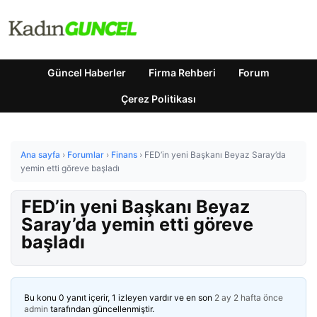
Güncel Haberler
Firma Rehberi
Forum
Çerez Politikası
Ana sayfa
›
Forumlar
›
Finans
›
FED’in yeni Başkanı Beyaz Saray’da
yemin etti göreve başladı
FED’in yeni Başkanı Beyaz
Saray’da yemin etti göreve
başladı
Bu konu 0 yanıt içerir, 1 izleyen vardır ve en son
2 ay 2 hafta önce
admin
tarafından güncellenmiştir.