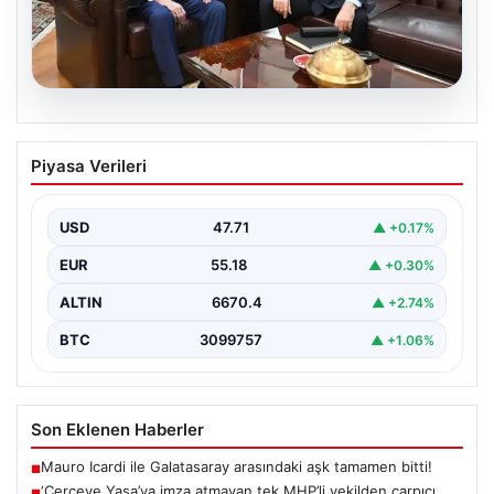
06.08.2026
‘Çerçeve Yasa’ya imza atmayan tek
Piyasa Verileri
MHP’li vekilden çarpıcı paylaşım
USD
47.71
▲ +0.17%
EUR
55.18
▲ +0.30%
ALTIN
6670.4
▲ +2.74%
BTC
3099757
▲ +1.06%
Son Eklenen Haberler
Mauro Icardi ile Galatasaray arasındaki aşk tamamen bitti!
■
‘Çerçeve Yasa’ya imza atmayan tek MHP’li vekilden çarpıcı
■