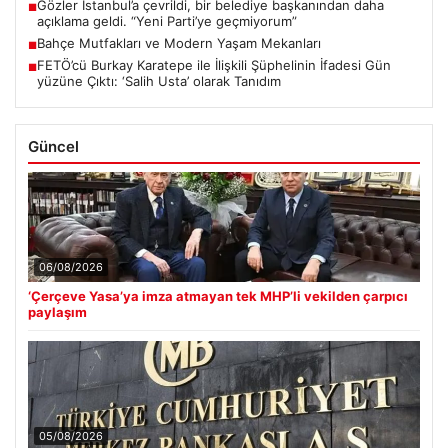
Gözler İstanbul’a çevrildi, bir belediye başkanından daha
■
açıklama geldi. “Yeni Parti’ye geçmiyorum”
Bahçe Mutfakları ve Modern Yaşam Mekanları
■
FETÖ’cü Burkay Karatepe ile İlişkili Şüphelinin İfadesi Gün
■
yüzüne Çıktı: ‘Salih Usta’ olarak Tanıdım
Güncel
06/08/2026
‘Çerçeve Yasa’ya imza atmayan tek MHP’li vekilden çarpıcı
paylaşım
05/08/2026