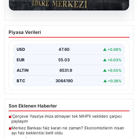
05.08.2026
Merkez Bankası faiz kararı ne zaman?
Piyasa Verileri
Ekonomistlerin nisan ayı faiz beklentisi
belli oldu
USD
47.60
▲ +0.06%
EUR
55.03
▲ +0.03%
ALTIN
6531.9
▲ +0.55%
BTC
3064190
▲ +0.26%
Son Eklenen Haberler
‘Çerçeve Yasa’ya imza atmayan tek MHP’li vekilden çarpıcı
■
paylaşım
Merkez Bankası faiz kararı ne zaman? Ekonomistlerin nisan
■
ayı faiz beklentisi belli oldu