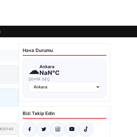
ı
Hava Durumu
☁
Ankara
NaN°C
ŞEHIR SEÇ
Bizi Takip Edin
#20140