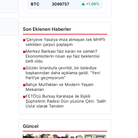
BTC
3099757
▲ +1.06%
Son Eklenen Haberler
‘Çerçeve Yasa’ya imza atmayan tek MHP’li
■
vekilden çarpıcı paylaşım
Merkez Bankası faiz kararı ne zaman?
■
Ekonomistlerin nisan ayı faiz beklentisi
belli oldu
Gözler İstanbul’a çevrildi, bir belediye
■
başkanından daha açıklama geldi. “Yeni
Parti’ye geçmiyorum”
Bahçe Mutfakları ve Modern Yaşam
■
Mekanları
FETÖ’cü Burkay Karatepe ile İlişkili
■
Şüphelinin İfadesi Gün yüzüne Çıktı: ‘Salih
Usta’ olarak Tanıdım
Güncel