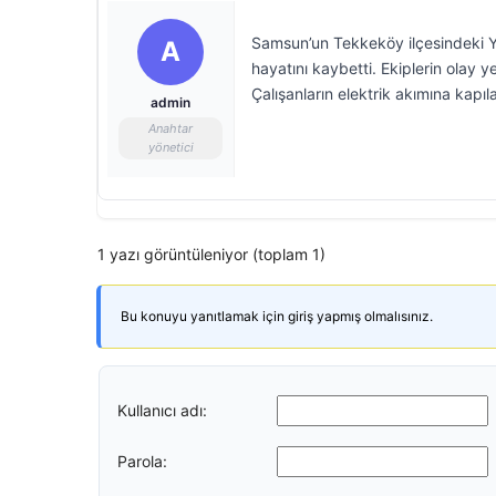
Samsun’un Tekkeköy ilçesindeki Ye
A
hayatını kaybetti. Ekiplerin olay ye
Çalışanların elektrik akımına kapıla
admin
Anahtar
yönetici
1 yazı görüntüleniyor (toplam 1)
Bu konuyu yanıtlamak için giriş yapmış olmalısınız.
Kullanıcı adı:
Parola: