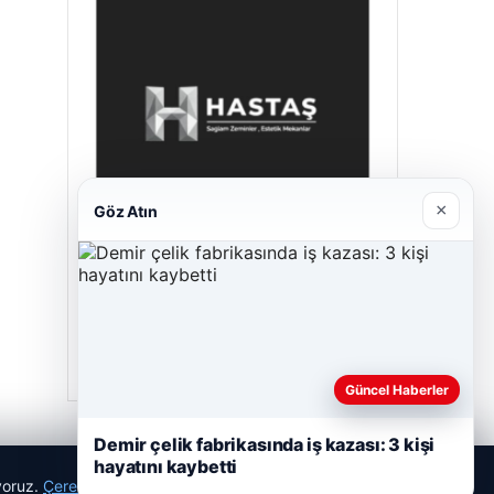
×
Göz Atın
Hastaş Beton
26/05/2026
Güncel Haberler
Demir çelik fabrikasında iş kazası: 3 kişi
hayatını kaybetti
ıyoruz.
Çerez Politikamız
Reddet
Kabul Et