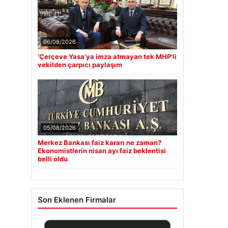
06/08/2026
‘Çerçeve Yasa’ya imza atmayan tek MHP’li
vekilden çarpıcı paylaşım
05/08/2026
Merkez Bankası faiz kararı ne zaman?
Ekonomistlerin nisan ayı faiz beklentisi
belli oldu
Son Eklenen Firmalar