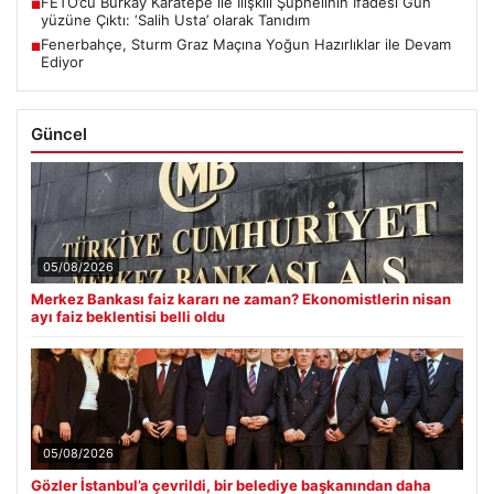
FETÖ’cü Burkay Karatepe ile İlişkili Şüphelinin İfadesi Gün
■
yüzüne Çıktı: ‘Salih Usta’ olarak Tanıdım
Fenerbahçe, Sturm Graz Maçına Yoğun Hazırlıklar ile Devam
■
Ediyor
Güncel
05/08/2026
Merkez Bankası faiz kararı ne zaman? Ekonomistlerin nisan
ayı faiz beklentisi belli oldu
05/08/2026
Gözler İstanbul’a çevrildi, bir belediye başkanından daha