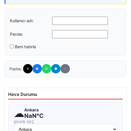
Kullanıcı adı:
Parola:
Beni hatırla
Paylaş:
Hava Durumu
☁
Ankara
NaN°C
ŞEHIR SEÇ