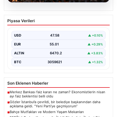
05.08.2026
Gözler İstanbul’a çevrildi, bir belediye
Piyasa Verileri
başkanından daha açıklama geldi. “Yeni
Parti’ye geçmiyorum”
USD
47.58
▲ +0.10%
{"title": "İstanbul'da Siyasi Gelişmeler ve Belediye
Başkanlarından Açıklamalar", "content": "İstanbul, son
EUR
55.01
▲ +0.29%
dönemde yaşanan siyasi…
ALTIN
6470.2
▲ +3.83%
BTC
3059621
▲ +1.32%
Son Eklenen Haberler
Merkez Bankası faiz kararı ne zaman? Ekonomistlerin nisan
■
ayı faiz beklentisi belli oldu
Gözler İstanbul’a çevrildi, bir belediye başkanından daha
■
açıklama geldi. “Yeni Parti’ye geçmiyorum”
Bahçe Mutfakları ve Modern Yaşam Mekanları
■