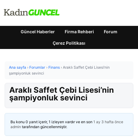
Güncel Haberler
Firma Rehberi
Forum
Çerez Politikası
Ana sayfa
›
Forumlar
›
Finans
›
Araklı Saffet Çebi Lisesi’nin
şampiyonluk sevinci
Araklı Saffet Çebi Lisesi’nin
şampiyonluk sevinci
Bu konu 0 yanıt içerir, 1 izleyen vardır ve en son
1 ay 3 hafta önce
admin
tarafından güncellenmiştir.