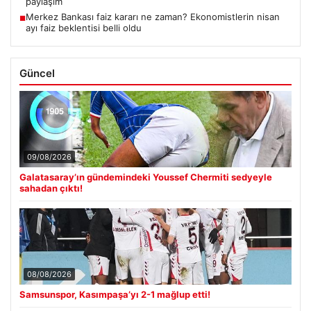
paylaşım
Merkez Bankası faiz kararı ne zaman? Ekonomistlerin nisan
■
ayı faiz beklentisi belli oldu
Güncel
09/08/2026
Galatasaray’ın gündemindeki Youssef Chermiti sedyeyle
sahadan çıktı!
08/08/2026
Samsunspor, Kasımpaşa’yı 2-1 mağlup etti!