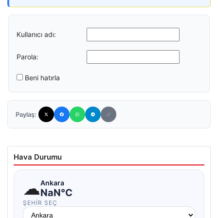
Kullanıcı adı:
Parola:
Beni hatırla
Paylaş:
Hava Durumu
☁
Ankara
NaN°C
ŞEHIR SEÇ