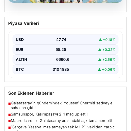
08.08.2026
Samsunspor, Kasımpaşa’yı 2-1 mağlup
Piyasa Verileri
etti!
USD
47.74
▲ +0.18%
EUR
55.25
▲ +0.32%
ALTIN
6660.6
▲ +2.59%
BTC
3104885
▲ +0.06%
Son Eklenen Haberler
Galatasaray’ın gündemindeki Youssef Chermiti sedyeyle
■
sahadan çıktı!
Samsunspor, Kasımpaşa’yı 2-1 mağlup etti!
■
Mauro Icardi ile Galatasaray arasındaki aşk tamamen bitti!
■
‘Çerçeve Yasa’ya imza atmayan tek MHP’li vekilden çarpıcı
■