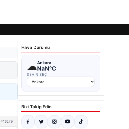
ı
Hava Durumu
☁
Ankara
NaN°C
ŞEHIR SEÇ
Bizi Takip Edin
#16279