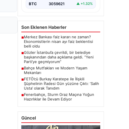
BTC
3059621
▲ +1.32%
Son Eklenen Haberler
Merkez Bankası faiz kararı ne zaman?
■
Ekonomistlerin nisan ayı faiz beklentisi
belli oldu
Gözler İstanbul’a çevrildi, bir belediye
■
başkanından daha açıklama geldi. “Yeni
Parti’ye geçmiyorum”
Bahçe Mutfakları ve Modern Yaşam
■
Mekanları
FETÖ’cü Burkay Karatepe ile İlişkili
■
Şüphelinin İfadesi Gün yüzüne Çıktı: ‘Salih
Usta’ olarak Tanıdım
Fenerbahçe, Sturm Graz Maçına Yoğun
■
Hazırlıklar ile Devam Ediyor
Güncel