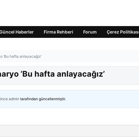
Güncel Haberler
Firma Rehberi
Forum
Çerez Politikas
yo ‘Bu hafta anlayacağız’
naryo ‘Bu hafta anlayacağız’
 önce
admin
tarafından güncellenmiştir.