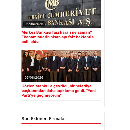
05/08/2026
Merkez Bankası faiz kararı ne zaman?
Ekonomistlerin nisan ayı faiz beklentisi
belli oldu
05/08/2026
Gözler İstanbul’a çevrildi, bir belediye
başkanından daha açıklama geldi. “Yeni
Parti’ye geçmiyorum”
Son Eklenen Firmalar