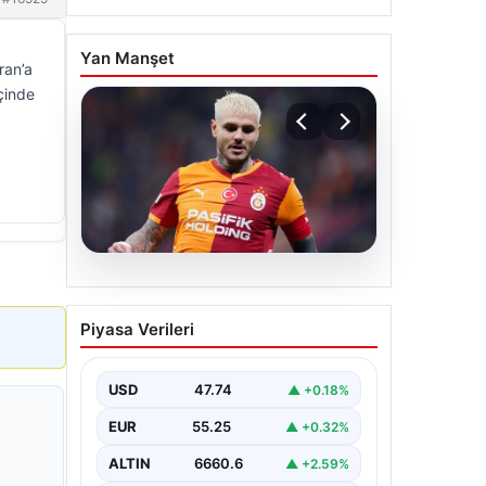
Yan Manşet
ran’a
içinde
07.08.2026
Mauro Icardi ile
Piyasa Verileri
Galatasaray arasındaki
aşk tamamen bitti!
USD
47.74
▲ +0.18%
EUR
55.25
▲ +0.32%
ALTIN
6660.6
▲ +2.59%