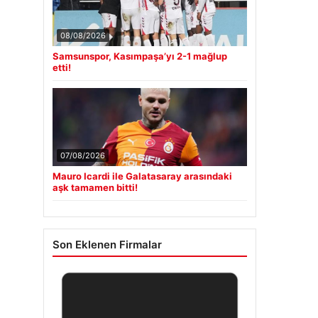
08/08/2026
Samsunspor, Kasımpaşa’yı 2-1 mağlup
etti!
07/08/2026
Mauro Icardi ile Galatasaray arasındaki
aşk tamamen bitti!
Son Eklenen Firmalar