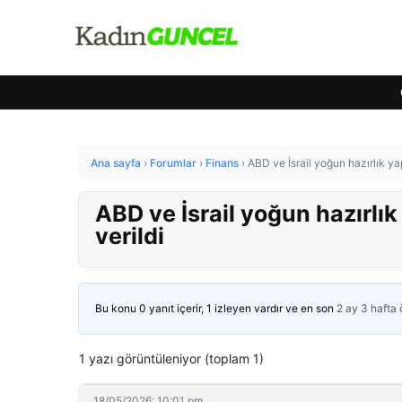
Ana sayfa
›
Forumlar
›
Finans
›
ABD ve İsrail yoğun hazırlık yapıy
ABD ve İsrail yoğun hazırlık y
verildi
Bu konu 0 yanıt içerir, 1 izleyen vardır ve en son
2 ay 3 hafta
1 yazı görüntüleniyor (toplam 1)
18/05/2026: 10:01 pm