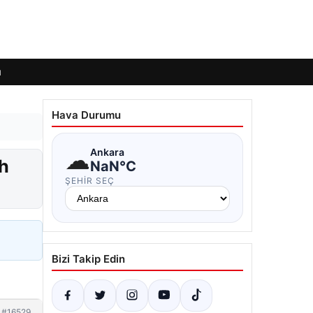
ı
Hava Durumu
☁
Ankara
ih
NaN°C
ŞEHIR SEÇ
Bizi Takip Edin
#16529