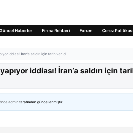
Güncel Haberler
Firma Rehberi
Forum
Çerez Politikas
or iddiası! İran’a saldırı için tarih verildi
apıyor iddiası! İran’a saldırı için tar
 önce
admin
tarafından güncellenmiştir.