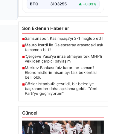
BTC
3103255
▲ +0.03%
Son Eklenen Haberler
Samsunspor, Kasımpaşa’yı 2-1 mağlup etti!
■
Mauro Icardi ile Galatasaray arasındaki aşk
■
tamamen bitti!
‘Çerçeve Yasa’ya imza atmayan tek MHP’li
■
vekilden çarpıcı paylaşım
Merkez Bankası faiz kararı ne zaman?
■
Ekonomistlerin nisan ayı faiz beklentisi
belli oldu
Gözler İstanbul’a çevrildi, bir belediye
■
başkanından daha açıklama geldi. “Yeni
Parti’ye geçmiyorum”
Güncel