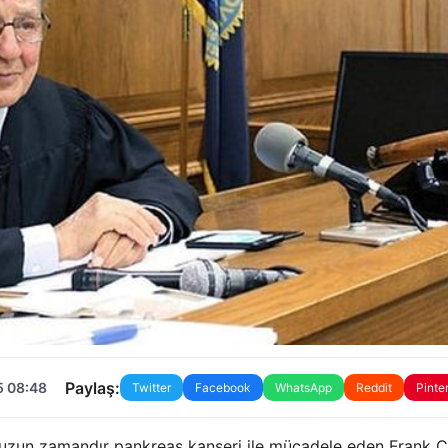
Paylaş:
5 08:48
Twitter
Facebook
WhatsApp
Reddit
Pinte
e uzun zamandır pankreas kanseri ile mücadele eden Frank 