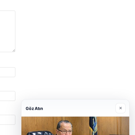
×
Göz Atın