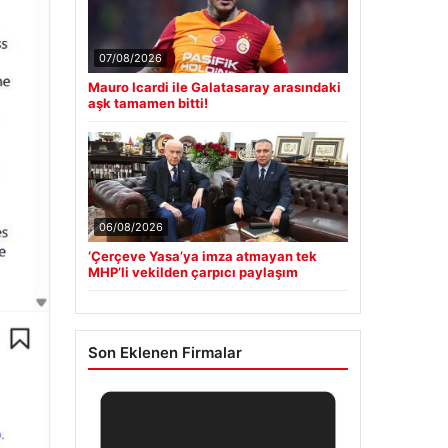
07/08/2026
Mauro Icardi ile Galatasaray arasındaki
aşk tamamen bitti!
06/08/2026
‘Çerçeve Yasa’ya imza atmayan tek
MHP’li vekilden çarpıcı paylaşım
Son Eklenen Firmalar