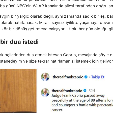
a günü NBC’nin WJAR kanalında ailesi tarafından doğrulan
aygın bir yargıç olarak değil, aynı zamanda sadık bir eş, ba
larak hatırlanacak. Mirası sayısız iyilikte yaşamaya devam
kör bir dönüş getirmeye çalışıyor – tıpkı her gün olduğu gib
bir dua istedi
ipçilerinden dua etmek isteyen Caprio, mesajında ​​şöyle d
hastanedeyim ve size tekrar hatırlamanızı istemek için geliyo