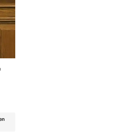
ı
ken