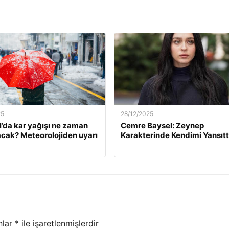
25
28/12/2025
l’da kar yağışı ne zaman
Cemre Baysel: Zeynep
cak? Meteorolojiden uyarı
Karakterinde Kendimi Yansıt
nlar
*
ile işaretlenmişlerdir