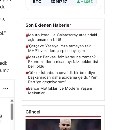
BTC
3099757
▲ +1.06%
dı.
ba,
Son Eklenen Haberler
i.”
Mauro Icardi ile Galatasaray arasındaki
■
aşk tamamen bitti!
‘Çerçeve Yasa’ya imza atmayan tek
■
MHP’li vekilden çarpıcı paylaşım
Merkez Bankası faiz kararı ne zaman?
■
Ekonomistlerin nisan ayı faiz beklentisi
edi:
belli oldu
rum.”
Gözler İstanbul’a çevrildi, bir belediye
■
başkanından daha açıklama geldi. “Yeni
Parti’ye geçmiyorum”
Bahçe Mutfakları ve Modern Yaşam
■
Mekanları
Güncel