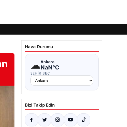
ı
Hava Durumu
an
☁
Ankara
NaN°C
ŞEHIR SEÇ
Bizi Takip Edin