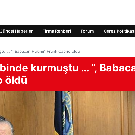
Güncel Haberler
Firma Rehberi
Forum
Çerez Politikas
ştu … “, Babacan Hakimi” Frank Caprio öldü
lbinde kurmuştu … “, Babac
o öldü