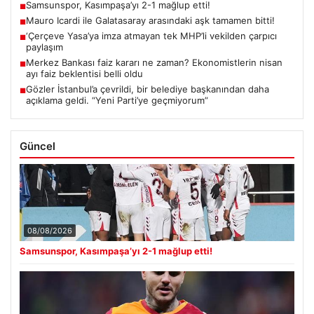
Samsunspor, Kasımpaşa’yı 2-1 mağlup etti!
■
Mauro Icardi ile Galatasaray arasındaki aşk tamamen bitti!
■
‘Çerçeve Yasa’ya imza atmayan tek MHP’li vekilden çarpıcı
■
paylaşım
Merkez Bankası faiz kararı ne zaman? Ekonomistlerin nisan
■
ayı faiz beklentisi belli oldu
Gözler İstanbul’a çevrildi, bir belediye başkanından daha
■
açıklama geldi. “Yeni Parti’ye geçmiyorum”
Güncel
08/08/2026
Samsunspor, Kasımpaşa’yı 2-1 mağlup etti!