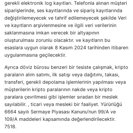
gerekli elektronik log kayıtları. Telefonla alınan müşteri
siparişlerinde, ses kayıtlarında ve sipariş kayıtlarında
değiştirilemeyecek ve tahrif edilemeyecek şekilde Veri
ve kayıtların arşivlenmesine ve ilgili veri verilerinin
saklanmasına imkan verecek bir altyapının
oluşturulması zorunlu olacaktır. ve kayıtların bu
esaslara uygun olarak 8 Kasım 2024 tarihinden itibaren
uygulanmasına geçilecektir.
Ayrıca döviz bürosu benzeri bir tesiste çalışmak, kripto
paraların alım satımı, ilk satışı veya dağıtımı, takası,
transferi, gerekli depolama işlemlerinin yapılması veya
müşterilerin kripto paralarının nakde veya kripto
paralara çevrilmesi gibi işlemler sıradan bir meslek
sayılabilir. , ticari veya mesleki bir faaliyet. Yürürlüğü
6664 sayılı Sermaye Piyasası Kanunu’nun 99/A ve
109/A maddeleri kapsamında değerlendirilecektir.
7518.