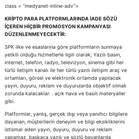
class = “medyanet-inline-adv”>
KRİPTO PARA PLATFORMLARINDA İADE SÖZÜ
İÇEREN HİÇBİR PROMOSYON KAMPANYASI
DÜZENLENMEYECEKTİR.
SPK ilke ve esaslarına göre platformların sunmaya
yetkili olduğu hizmetlerle ilgili olarak; Yazılı basın,
internet, telefon, radyo, televizyon, sinema gibi her
türlü iletişim kanalı ile her türlü yazılı iletişim araç ve
ortamları, görsel ve elektronik ortamda yapılacak
yayın, duyuru, reklam ve duyurularda objektif olmak
zorunda kalacaklar. . açık hava ve basılı materyaller
gibi.
Platformlar, yanlış, gerçek dışı veya yanıltıcı bilgilere
dayanan, müşterilerin deneyim ve bilgi eksikliklerini
istismar eden yayın, duyuru, duyuru ve reklam
yapamaz, başkaca yazılı ve sözlü beyanlarda