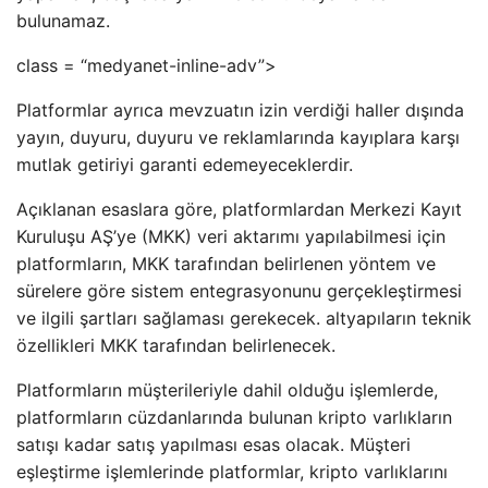
bulunamaz.
class = “medyanet-inline-adv”>
Platformlar ayrıca mevzuatın izin verdiği haller dışında
yayın, duyuru, duyuru ve reklamlarında kayıplara karşı
mutlak getiriyi garanti edemeyeceklerdir.
Açıklanan esaslara göre, platformlardan Merkezi Kayıt
Kuruluşu AŞ’ye (MKK) veri aktarımı yapılabilmesi için
platformların, MKK tarafından belirlenen yöntem ve
sürelere göre sistem entegrasyonunu gerçekleştirmesi
ve ilgili şartları sağlaması gerekecek. altyapıların teknik
özellikleri MKK tarafından belirlenecek.
Platformların müşterileriyle dahil olduğu işlemlerde,
platformların cüzdanlarında bulunan kripto varlıkların
satışı kadar satış yapılması esas olacak. Müşteri
eşleştirme işlemlerinde platformlar, kripto varlıklarını