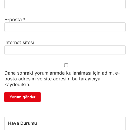
E-posta
*
İnternet sitesi
Daha sonraki yorumlarımda kullanılması için adım, e-
posta adresim ve site adresim bu tarayıcıya
kaydedilsin.
Hava Durumu