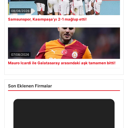
08/08/2026
Samsunspor, Kasımpaşa’yı 2-1 mağlup etti!
07/08/2026
Mauro Icardi ile Galatasaray arasındaki aşk tamamen bitti!
Son Eklenen Firmalar