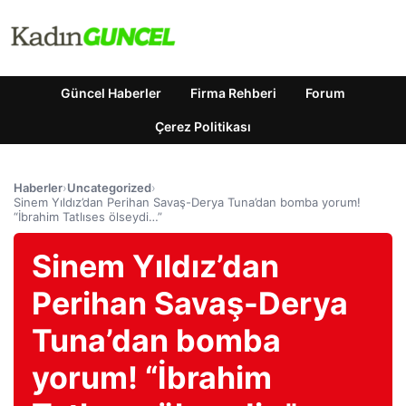
Güncel Haberler
Firma Rehberi
Forum
Çerez Politikası
Haberler
›
Uncategorized
›
Sinem Yıldız’dan Perihan Savaş-Derya Tuna’dan bomba yorum!
“İbrahim Tatlıses ölseydi…”
Sinem Yıldız’dan
Perihan Savaş-Derya
Tuna’dan bomba
yorum! “İbrahim