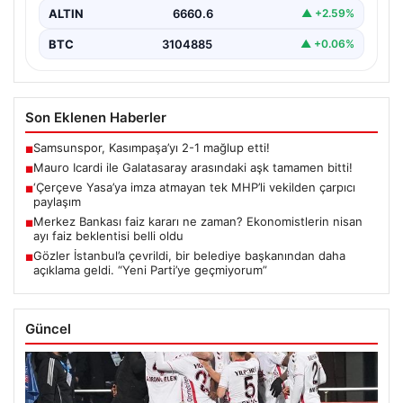
ALTIN
6660.6
▲ +2.59%
BTC
3104885
▲ +0.06%
Son Eklenen Haberler
Samsunspor, Kasımpaşa’yı 2-1 mağlup etti!
■
Mauro Icardi ile Galatasaray arasındaki aşk tamamen bitti!
■
‘Çerçeve Yasa’ya imza atmayan tek MHP’li vekilden çarpıcı
■
paylaşım
Merkez Bankası faiz kararı ne zaman? Ekonomistlerin nisan
■
ayı faiz beklentisi belli oldu
Gözler İstanbul’a çevrildi, bir belediye başkanından daha
■
açıklama geldi. “Yeni Parti’ye geçmiyorum”
Güncel