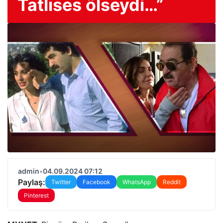
Tatlıses ölseydi…”
admin
•
04.09.2024 07:12
Paylaş:
Twitter
Facebook
WhatsApp
Reddit
Pinterest