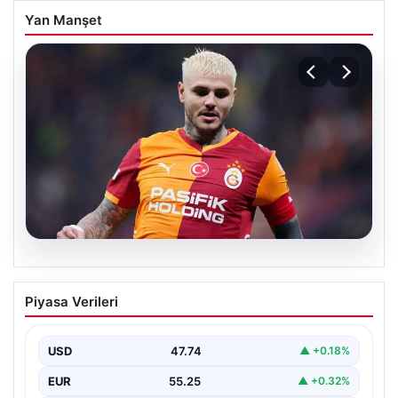
Yan Manşet
07.08.2026
Mauro Icardi ile Galatasaray arasındaki
Piyasa Verileri
aşk tamamen bitti!
USD
47.74
▲ +0.18%
EUR
55.25
▲ +0.32%