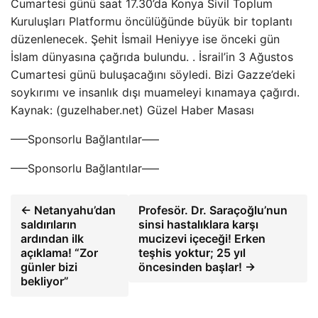
Cumartesi günü saat 17.30’da Konya Sivil Toplum
Kuruluşları Platformu öncülüğünde büyük bir toplantı
düzenlenecek. Şehit İsmail Heniyye ise önceki gün
İslam dünyasına çağrıda bulundu. . İsrail’in 3 Ağustos
Cumartesi günü buluşacağını söyledi. Bizi Gazze’deki
soykırımı ve insanlık dışı muameleyi kınamaya çağırdı.
Kaynak: (guzelhaber.net) Güzel Haber Masası
—–Sponsorlu Bağlantılar—–
—–Sponsorlu Bağlantılar—–
← Netanyahu’dan
Profesör. Dr. Saraçoğlu’nun
saldırıların
sinsi hastalıklara karşı
ardından ilk
mucizevi içeceği! Erken
açıklama! “Zor
teşhis yoktur; 25 yıl
günler bizi
öncesinden başlar! →
bekliyor”