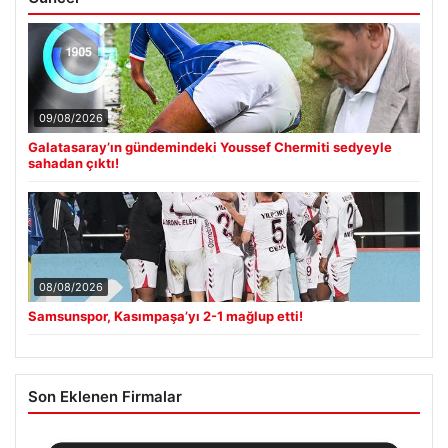
09/08/2026
Galatasaray’ın gündemindeki Youssef Chermiti sedyeyle
sahadan çıktı!
08/08/2026
Samsunspor, Kasımpaşa’yı 2-1 mağlup etti!
Son Eklenen Firmalar