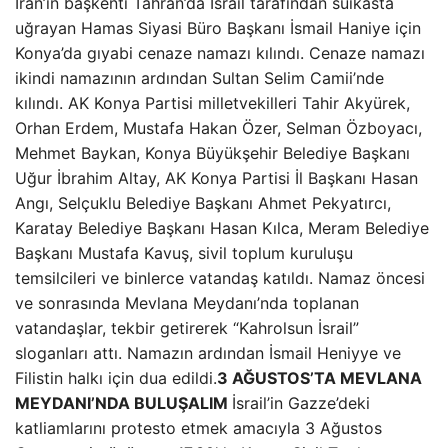
İran’ın başkenti Tahran’da İsrail tarafından suikasta
uğrayan Hamas Siyasi Büro Başkanı İsmail Haniye için
Konya’da gıyabi cenaze namazı kılındı. Cenaze namazı
ikindi namazının ardından Sultan Selim Camii’nde
kılındı. AK Konya Partisi milletvekilleri Tahir Akyürek,
Orhan Erdem, Mustafa Hakan Özer, Selman Özboyacı,
Mehmet Baykan, Konya Büyükşehir Belediye Başkanı
Uğur İbrahim Altay, AK Konya Partisi İl Başkanı Hasan
Angı, Selçuklu Belediye Başkanı Ahmet Pekyatırcı,
Karatay Belediye Başkanı Hasan Kılca, Meram Belediye
Başkanı Mustafa Kavuş, sivil toplum kuruluşu
temsilcileri ve binlerce vatandaş katıldı. Namaz öncesi
ve sonrasında Mevlana Meydanı’nda toplanan
vatandaşlar, tekbir getirerek “Kahrolsun İsrail”
sloganları attı. Namazın ardından İsmail Heniyye ve
Filistin halkı için dua edildi.
3 AĞUSTOS’TA MEVLANA
MEYDANI’NDA BULUŞALIM
İsrail’in Gazze’deki
katliamlarını protesto etmek amacıyla 3 Ağustos