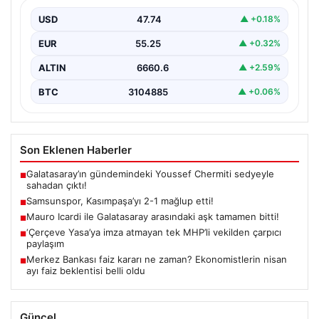
USD
47.74
▲ +0.18%
EUR
55.25
▲ +0.32%
ALTIN
6660.6
▲ +2.59%
BTC
3104885
▲ +0.06%
Son Eklenen Haberler
Galatasaray’ın gündemindeki Youssef Chermiti sedyeyle
■
sahadan çıktı!
Samsunspor, Kasımpaşa’yı 2-1 mağlup etti!
■
Mauro Icardi ile Galatasaray arasındaki aşk tamamen bitti!
■
‘Çerçeve Yasa’ya imza atmayan tek MHP’li vekilden çarpıcı
■
paylaşım
Merkez Bankası faiz kararı ne zaman? Ekonomistlerin nisan
■
ayı faiz beklentisi belli oldu
Güncel