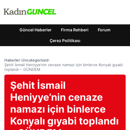
Güncel Haberler
Firma Rehberi
Forum
Çerez Politikası
Haberler
›
Uncategorized
›
Şehit İsmail Heniyye’nin cenaze namazı için binlerce Konyalı gıyabi
toplandı – GÜNDEM
Şehit İsmail
Heniyye’nin cenaze
namazı için binlerce
Konyalı gıyabi toplandı