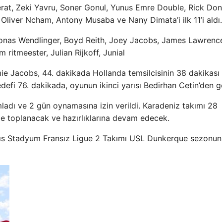
Berat, Zeki Yavru, Soner Gonul, Yunus Emre Double, Rick Don
liver Ncham, Antony Musaba ve Nany Dimata’i ilk 11’i aldı.
a Jonas Wendlinger, Boyd Reith, Joey Jacobs, James Lawrenc
 ritmeester, Julian Rijkoff, Junial
mie Jacobs, 44. dakikada Hollanda temsilcisinin 38 dakikası
defi 76. dakikada, oyunun ikinci yarısı Bedirhan Cetin’den ge
adı ve 2 gün oynamasına izin verildi. Karadeniz takımı 28
e toplanacak ve hazırlıklarına devam edecek.
 Stadyum Fransız Ligue 2 Takımı USL Dunkerque sezonun 