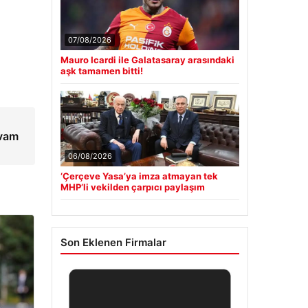
07/08/2026
Mauro Icardi ile Galatasaray arasındaki
aşk tamamen bitti!
evam
06/08/2026
‘Çerçeve Yasa’ya imza atmayan tek
MHP’li vekilden çarpıcı paylaşım
Son Eklenen Firmalar