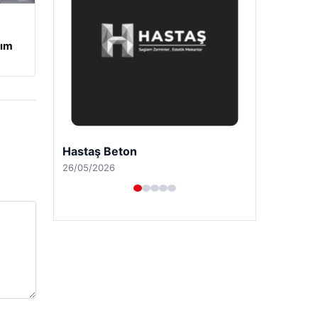
tım
Prenses Night Club
29/04/2026