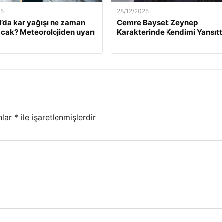
25
28/12/2025
l’da kar yağışı ne zaman
Cemre Baysel: Zeynep
cak? Meteorolojiden uyarı
Karakterinde Kendimi Yansıt
nlar
*
ile işaretlenmişlerdir