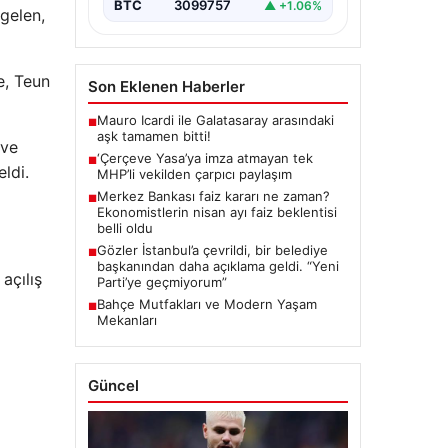
BTC
3099757
▲ +1.06%
gelen,
e, Teun
Son Eklenen Haberler
Mauro Icardi ile Galatasaray arasındaki
■
aşk tamamen bitti!
 ve
‘Çerçeve Yasa’ya imza atmayan tek
■
ldi.
MHP’li vekilden çarpıcı paylaşım
Merkez Bankası faiz kararı ne zaman?
■
Ekonomistlerin nisan ayı faiz beklentisi
belli oldu
Gözler İstanbul’a çevrildi, bir belediye
■
başkanından daha açıklama geldi. “Yeni
açılış
Parti’ye geçmiyorum”
Bahçe Mutfakları ve Modern Yaşam
■
Mekanları
Güncel