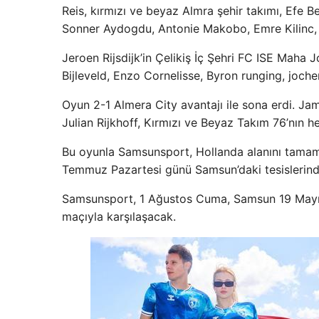
Reis, kırmızı ve beyaz Almra şehir takımı, Efe 
Sonner Aydogdu, Antonie Makobo, Emre Kilinc, O
Jeroen Rijsdijk’in Çelikiş İç Şehri FC ISE Mah
Bijleveld, Enzo Cornelisse, Byron runging, jochem
Oyun 2-1 Almera City avantajı ile sona erdi. Ja
Julian Rijkhoff, Kırmızı ve Beyaz Takım 76’nın he
Bu oyunla Samsunsport, Hollanda alanını tamaml
Temmuz Pazartesi günü Samsun’daki tesislerind
Samsunsport, 1 Ağustos Cuma, Samsun 19 Mayıs
maçıyla karşılaşacak.