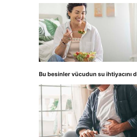
Bu besinler vücudun su ihtiyacını de