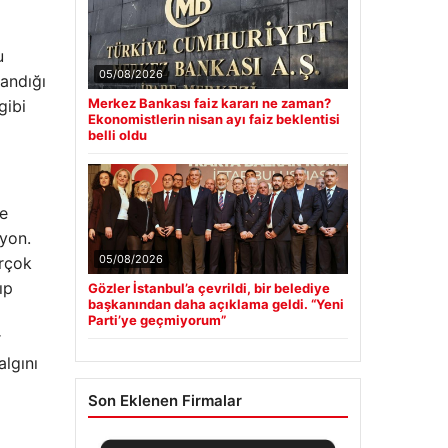
u
05/08/2026
landığı
Merkez Bankası faiz kararı ne zaman?
gibi
Ekonomistlerin nisan ayı faiz beklentisi
belli oldu
le
syon.
05/08/2026
irçok
ıp
Gözler İstanbul’a çevrildi, bir belediye
başkanından daha açıklama geldi. “Yeni
Parti’ye geçmiyorum”
r
algını
Son Eklenen Firmalar