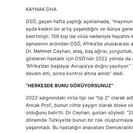
KAYNAK
DHA
DSÖ, geçen hafta yaptığı açıklamada, “maymun çi
ayda keskin bir artış yaşandığını ve dünya gene
belirtmişti. 156 kişi ise virüs nedeniyle hayatın
aşmasının ardından DSÖ, Afrika’da uluslararası a
Dr. Mehmet Ceyhan, ateş, baş ağrısı, yorgunluk, v
gösteren hastalık için DSÖ’nün 2022 yılında da a
“Afrika’dan başlayıp Avrupa’ya doğru yayılıyor.”
devam etti, sonra kontrol altına alındı” dedi.
“HERKESDE BUNU GÖRÜYORSUNUZ”
2022 salgınındaki virüs tipi ise “tip 2” olarak 
Ancak Prof., bunun ciltte yaygın olarak bloke ol
olduğunu belirtti. Dr Ceyhan, şunları söyledi: “2
dönemde Türkiye’de bunun bir risk oluşturmaya
yaşanmadı. Bu hastalığın anavatanı Demokratikti 