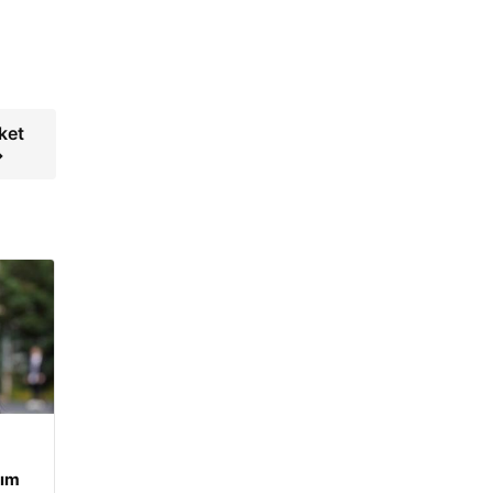
ket
→
tım