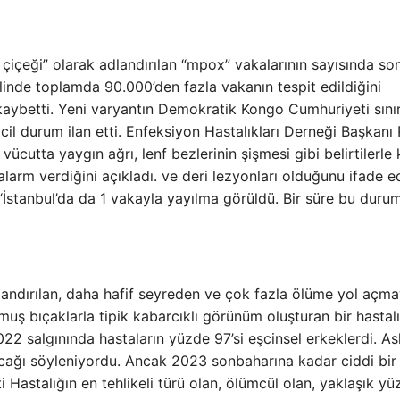
çeği” olarak adlandırılan “mpox” vakalarının sayısında son
linde toplamda 90.000’den fazla vakanın tespit edildiğini
ı kaybetti. Yeni varyantın Demokratik Kongo Cumhuriyeti sınır
cil durum ilan etti. Enfeksiyon Hastalıkları Derneği Başkanı 
ücutta yaygın ağrı, lenf bezlerinin şişmesi gibi belirtilerle 
larm verdiğini açıkladı. ve deri lezyonları olduğunu ifade e
 “İstanbul’da da 1 vakayla yayılma görüldü. Bir süre bu duru
adlandırılan, daha hafif seyreden ve çok fazla ölüme yol açm
muş bıçaklarla tipik kabarcıklı görünüm oluşturan bir hastal
022 salgınında hastaların yüzde 97’si eşcinsel erkeklerdi. As
cağı söyleniyordu. Ancak 2023 sonbaharına kadar ciddi bir
Hastalığın en tehlikeli türü olan, ölümcül olan, yaklaşık yü