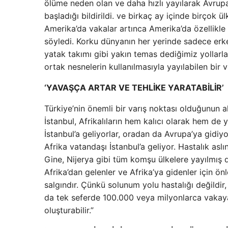
ölüme neden olan ve daha hızlı yayılarak Avrup
başladığı bildirildi. ve birkaç ay içinde birçok 
Amerika’da vakalar artınca Amerika’da özellikle 
söyledi. Korku dünyanın her yerinde sadece erkek
yatak takımı gibi yakın temas dediğimiz yollarla 
ortak nesnelerin kullanılmasıyla yayılabilen bir v
‘YAVAŞÇA ARTAR VE TEHLİKE YARATABİLİR’
Türkiye’nin önemli bir varış noktası olduğunun alt
İstanbul, Afrikalıların hem kalıcı olarak hem de 
İstanbul’a geliyorlar, oradan da Avrupa’ya gidiy
Afrika vatandaşı İstanbul’a geliyor. Hastalık as
Gine, Nijerya gibi tüm komşu ülkelere yayılmış
Afrika’dan gelenler ve Afrika’ya gidenler için ön
salgındır. Çünkü solunum yolu hastalığı değildir
da tek seferde 100.000 veya milyonlarca vakaya
oluşturabilir.”