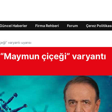
Güncel Haberler
Firma Rehberi
Forum
Çerez Politikas
eği” varyantı uyarısı
 “Maymun çiçeği” varyantı