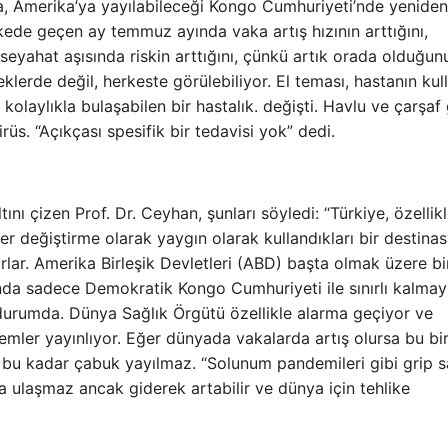
a, Amerika’ya yayılabileceği Kongo Cumhuriyeti’nde yeniden
ülkede geçen ay temmuz ayında vaka artış hızının arttığını,
seyahat aşısında riskin arttığını, çünkü artık orada olduğun
lerde değil, herkeste görülebiliyor. El teması, hastanın kul
kolaylıkla bulaşabilen bir hastalık. değişti. Havlu ve çarşaf 
irüs. “Açıkçası spesifik bir tedavisi yok” dedi.
ını çizen Prof. Dr. Ceyhan, şunları söyledi: “Türkiye, özellik
yer değiştirme olarak yaygın olarak kullandıkları bir destina
orlar. Amerika Birleşik Devletleri (ABD) başta olmak üzere b
lında sadece Demokratik Kongo Cumhuriyeti ile sınırlı kalmay
 durumda. Dünya Sağlık Örgütü özellikle alarma geçiyor ve
lemler yayınlıyor. Eğer dünyada vakalarda artış olursa bu bi
, bu kadar çabuk yayılmaz. “Solunum pandemileri gibi grip s
 ulaşmaz ancak giderek artabilir ve dünya için tehlike