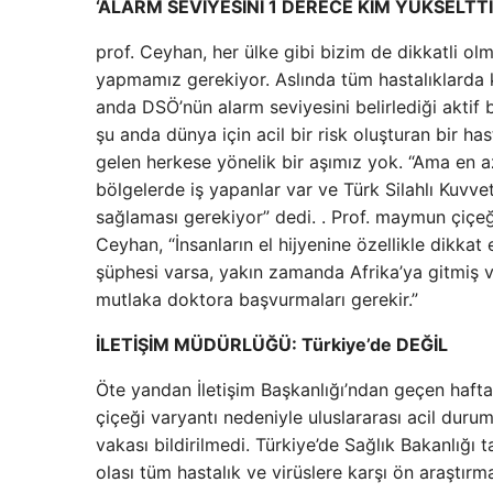
‘ALARM SEVİYESİNİ 1 DERECE KİM YÜKSELTTİ
prof. Ceyhan, her ülke gibi bizim de dikkatli ol
yapmamız gerekiyor. Aslında tüm hastalıklarda ki
anda DSÖ’nün alarm seviyesini belirlediği aktif 
şu anda dünya için acil bir risk oluşturan bir ha
gelen herkese yönelik bir aşımız yok. “Ama en az
bölgelerde iş yapanlar var ve Türk Silahlı Kuvvet
sağlaması gerekiyor” dedi. . Prof. maymun çiçeği
Ceyhan, “İnsanların el hijyenine özellikle dikka
şüphesi varsa, yakın zamanda Afrika’ya gitmiş ve
mutlaka doktora başvurmaları gerekir.”
İLETİŞİM MÜDÜRLÜĞÜ: Türkiye’de DEĞİL
Öte yandan İletişim Başkanlığı’ndan geçen haft
çiçeği varyantı nedeniyle uluslararası acil dur
vakası bildirilmedi. Türkiye’de Sağlık Bakanlığı t
olası tüm hastalık ve virüslere karşı ön araştırma 