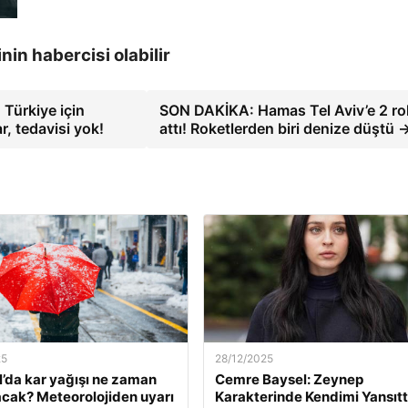
inin habercisi olabilir
 Türkiye için
SON DAKİKA: Hamas Tel Aviv’e 2 ro
r, tedavisi yok!
attı! Roketlerden biri denize düştü 
25
28/12/2025
l’da kar yağışı ne zaman
Cemre Baysel: Zeynep
cak? Meteorolojiden uyarı
Karakterinde Kendimi Yansıt