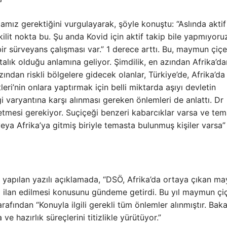
’
mamız gerektiğini vurgulayarak, şöyle konuştu: “Aslında aktif
lit nokta bu. Şu anda Kovid için aktif takip bile yapmıyoru
bir sürveyans çalışması var.” 1 derece arttı. Bu, maymun çiçe
stalık olduğu anlamına geliyor. Şimdilik, en azından Afrika’da
ından riskli bölgelere gidecek olanlar, Türkiye’de, Afrika’da
leri’nin onlara yaptırmak için belli miktarda aşıyı devletin
 varyantına karşı alınması gereken önlemleri de anlattı. Dr
t etmesi gerekiyor. Suçiçeği benzeri kabarcıklar varsa ve te
ya Afrika’ya gitmiş biriyle temasta bulunmuş kişiler varsa”
a yapılan yazılı açıklamada, “DSÖ, Afrika’da ortaya çıkan m
um ilan edilmesi konusunu gündeme getirdi. Bu yıl maymun çi
arafından “Konuyla ilgili gerekli tüm önlemler alınmıştır. Baka
ve hazırlık süreçlerini titizlikle yürütüyor.”