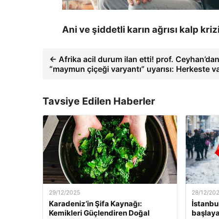
Ani ve şiddetli karın ağrısı kalp kriz
← Afrika acil durum ilan etti! prof. Ceyhan’dan
“maymun çiçeği varyantı” uyarısı: Herkeste va
Tavsiye Edilen Haberler
29/12/2025
28/12/20
Karadeniz’in Şifa Kaynağı:
İstanbu
Kemikleri Güçlendiren Doğal
başlaya