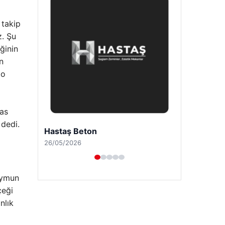
 takip
z. Şu
ğinin
n
 o
mas
 dedi.
Prenses Night Club
29/04/2026
aymun
çeği
nlık