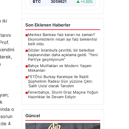
“content”: “ İstanbul, son
BTC
3059621
▲ +1.32%
dönemde yaşanan…
 iki
Son Eklenen Haberler
Merkez Bankası faiz kararı ne zaman?
larını
■
Ekonomistlerin nisan ayı faiz beklentisi
Prof.
belli oldu
kendini
Gözler İstanbul’a çevrildi, bir belediye
■
başkanından daha açıklama geldi. “Yeni
derek,
Parti’ye geçmiyorum”
m
Bahçe Mutfakları ve Modern Yaşam
■
Mekanları
FETÖ’cü Burkay Karatepe ile İlişkili
■
Şüphelinin İfadesi Gün yüzüne Çıktı:
‘Salih Usta’ olarak Tanıdım
Fenerbahçe, Sturm Graz Maçına Yoğun
■
ayan;
Hazırlıklar ile Devam Ediyor
ık
lında o
Güncel
 sorun
zde 4