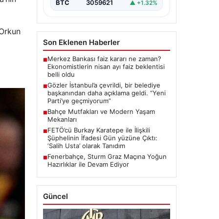
“content”: “ İstanbul, son
BTC
3059621
▲ +1.32%
dönemde yaşanan…
 Orkun
Son Eklenen Haberler
Merkez Bankası faiz kararı ne zaman?
■
Ekonomistlerin nisan ayı faiz beklentisi
belli oldu
Gözler İstanbul’a çevrildi, bir belediye
■
başkanından daha açıklama geldi. “Yeni
Parti’ye geçmiyorum”
Bahçe Mutfakları ve Modern Yaşam
■
Mekanları
FETÖ’cü Burkay Karatepe ile İlişkili
■
Şüphelinin İfadesi Gün yüzüne Çıktı:
‘Salih Usta’ olarak Tanıdım
Fenerbahçe, Sturm Graz Maçına Yoğun
■
Hazırlıklar ile Devam Ediyor
Güncel