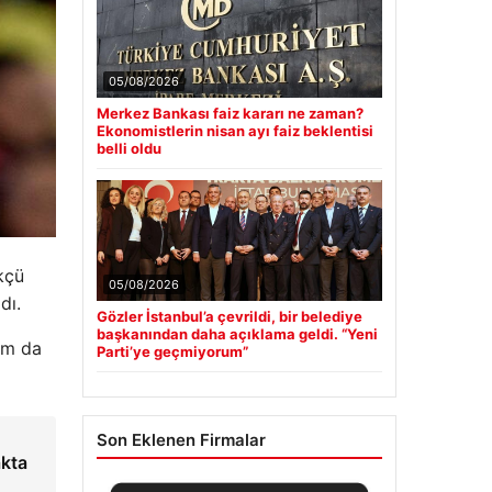
05/08/2026
Merkez Bankası faiz kararı ne zaman?
Ekonomistlerin nisan ayı faiz beklentisi
belli oldu
kçü
05/08/2026
dı.
Gözler İstanbul’a çevrildi, bir belediye
başkanından daha açıklama geldi. “Yeni
kım da
Parti’ye geçmiyorum”
Son Eklenen Firmalar
akta