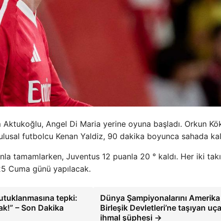
 Aktukoğlu, Angel Di Maria yerine oyuna başladı. Orkun Kö
ulusal futbolcu Kenan Yaldiz, 90 dakika boyunca sahada kal
anla tamamlarken, Juventus 12 puanla 20 ° kaldı. Her iki ta
25 Cuma günü yapılacak.
utuklanmasına tepki:
Dünya Şampiyonalarını Amerika
ak!” – Son Dakika
Birleşik Devletleri’ne taşıyan uç
ihmal şüphesi →