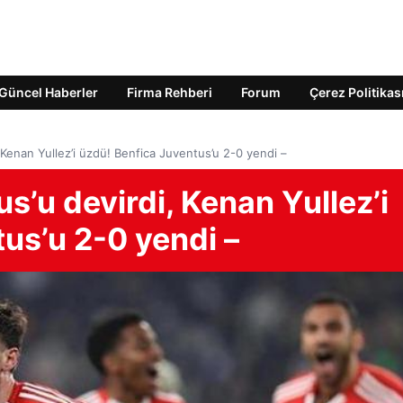
Güncel Haberler
Firma Rehberi
Forum
Çerez Politikas
Kenan Yullez’i üzdü! Benfica Juventus’u 2-0 yendi –
’u devirdi, Kenan Yullez’i
us’u 2-0 yendi –