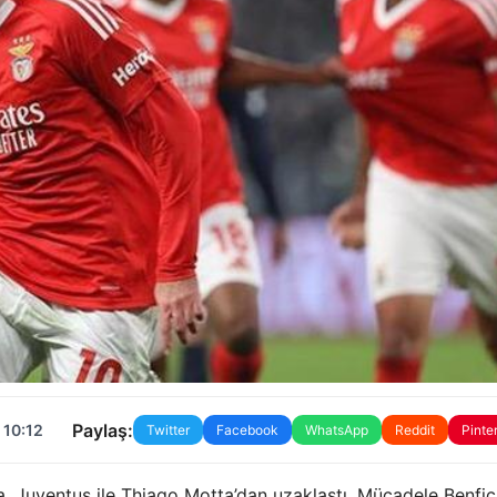
Paylaş:
 10:12
Twitter
Facebook
WhatsApp
Reddit
Pinte
a, Juventus ile Thiago Motta’dan uzaklaştı. Mücadele Benfic