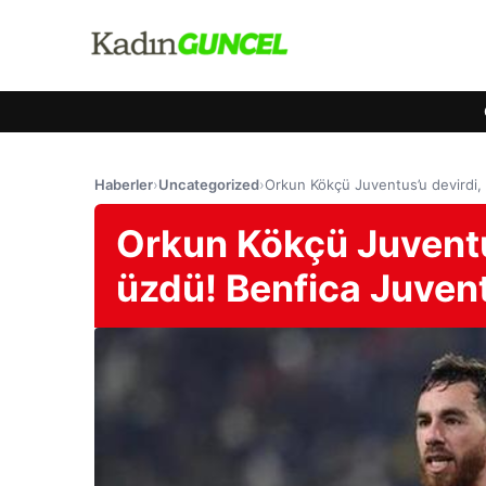
Haberler
›
Uncategorized
›
Orkun Kökçü Juventus’u devirdi, 
Orkun Kökçü Juventus
üzdü! Benfica Juvent