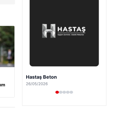
Prenses Night Club
29/04/2026
tım