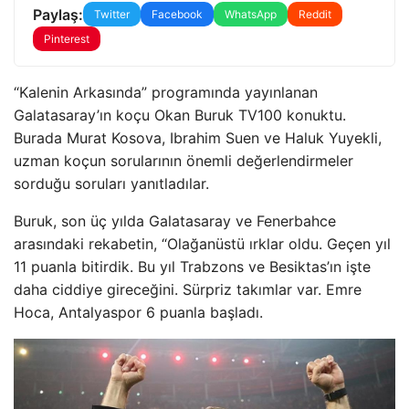
Paylaş:
Twitter
Facebook
WhatsApp
Reddit
Pinterest
“Kalenin Arkasında” programında yayınlanan
Galatasaray’ın koçu Okan Buruk TV100 konuktu.
Burada Murat Kosova, Ibrahim Suen ve Haluk Yuyekli,
uzman koçun sorularının önemli değerlendirmeler
sorduğu soruları yanıtladılar.
Buruk, son üç yılda Galatasaray ve Fenerbahce
arasındaki rekabetin, “Olağanüstü ırklar oldu. Geçen yıl
11 puanla bitirdik. Bu yıl Trabzons ve Besiktas’ın işte
daha ciddiye gireceğini. Sürpriz takımlar var. Emre
Hoca, Antalyaspor 6 puanla başladı.