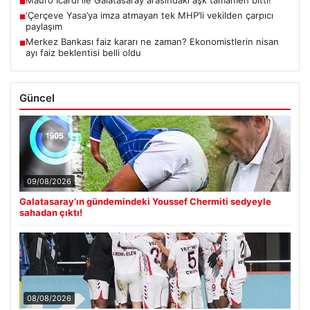
Mauro Icardi ile Galatasaray arasındaki aşk tamamen bitti!
■
‘Çerçeve Yasa’ya imza atmayan tek MHP’li vekilden çarpıcı
■
paylaşım
Merkez Bankası faiz kararı ne zaman? Ekonomistlerin nisan
■
ayı faiz beklentisi belli oldu
Güncel
09/08/2026
Galatasaray’ın gündemindeki Youssef Chermiti sedyeyle
sahadan çıktı!
08/08/2026