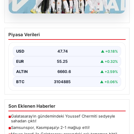
08.08.2026
Samsunspor, Kasımpaşa’yı 2-1 mağlup
Piyasa Verileri
etti!
USD
47.74
▲ +0.18%
EUR
55.25
▲ +0.32%
ALTIN
6660.6
▲ +2.59%
BTC
3104885
▲ +0.06%
Son Eklenen Haberler
Galatasaray’ın gündemindeki Youssef Chermiti sedyeyle
■
sahadan çıktı!
Samsunspor, Kasımpaşa’yı 2-1 mağlup etti!
■