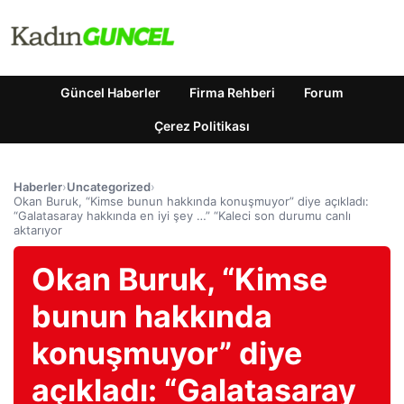
Güncel Haberler
Firma Rehberi
Forum
Çerez Politikası
Haberler
›
Uncategorized
›
Okan Buruk, “Kimse bunun hakkında konuşmuyor” diye açıkladı:
“Galatasaray hakkında en iyi şey …” “Kaleci son durumu canlı
aktarıyor
Okan Buruk, “Kimse
bunun hakkında
konuşmuyor” diye
açıkladı: “Galatasaray