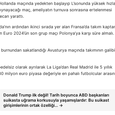
 Hollanda maçında yedekten başlayıp L’sonunda yüksek hızl
oynayacağı maç, ameliyatın turnuva sonrasına ertelenmesi
ecan yarattı.
’nın ardından ikinci sırada yer alan Fransa’da takım kapta
n Euro 2024’ün son grup maçı Polonya’ya karşı süre almalı.
 burnundan sakatlandığı Avusturya maçında takımının galib
delsiz olarak ayrılarak La Liga’dan Real Madrid ile 5 yıllık
0 milyon euro piyasa değeriyle en pahalı futbolcular arası
Donald Trump ilk değil! Tarih boyunca ABD başkanları
suikasta uğrama korkusuyla yaşamışlardır: Bu suikast
girişimlerinin ortak özelliği… →