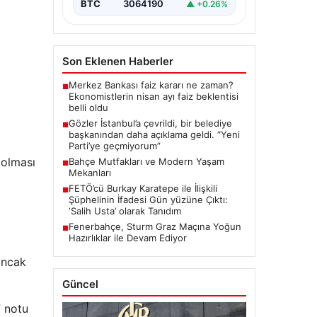
“content”: “ İstanbul, son
BTC
3064190
▲ +0.26%
dönemde yaşanan…
Son Eklenen Haberler
Merkez Bankası faiz kararı ne zaman?
■
Ekonomistlerin nisan ayı faiz beklentisi
belli oldu
Gözler İstanbul’a çevrildi, bir belediye
■
başkanından daha açıklama geldi. “Yeni
Parti’ye geçmiyorum”
 olması
Bahçe Mutfakları ve Modern Yaşam
■
Mekanları
C
FETÖ’cü Burkay Karatepe ile İlişkili
■
Şüphelinin İfadesi Gün yüzüne Çıktı:
‘Salih Usta’ olarak Tanıdım
Fenerbahçe, Sturm Graz Maçına Yoğun
■
Hazırlıklar ile Devam Ediyor
ancak
Güncel
” notu