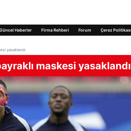
Güncel Haberler
Firma Rehberi
Forum
Çerez Politikas
esi yasaklandı
ayraklı maskesi yasaklandı