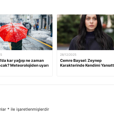
25
28/12/2025
l’da kar yağışı ne zaman
Cemre Baysel: Zeynep
cak? Meteorolojiden uyarı
Karakterinde Kendimi Yansıt
nlar
*
ile işaretlenmişlerdir