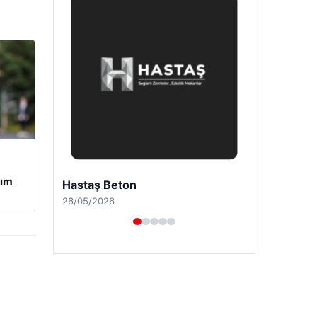
tım
Prenses Night Club
29/04/2026