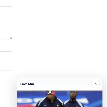
×
Göz Atın