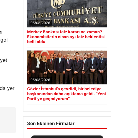
a
05/08/2026
nı
Merkez Bankası faiz kararı ne zaman?
Ekonomistlerin nisan ayı faiz beklentisi
 gol
belli oldu
iyet
05/08/2026
nda yer
Gözler İstanbul’a çevrildi, bir belediye
başkanından daha açıklama geldi. “Yeni
Parti’ye geçmiyorum”
Son Eklenen Firmalar