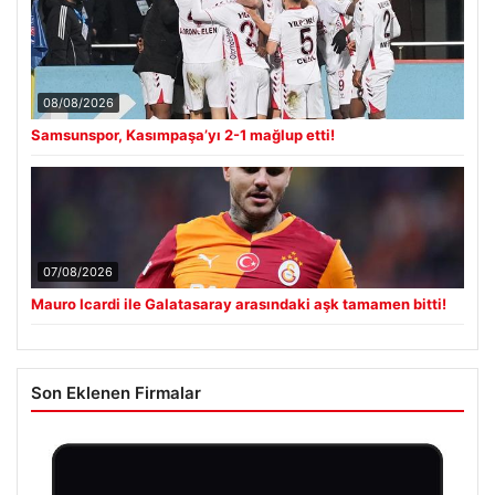
08/08/2026
Samsunspor, Kasımpaşa’yı 2-1 mağlup etti!
07/08/2026
Mauro Icardi ile Galatasaray arasındaki aşk tamamen bitti!
Son Eklenen Firmalar