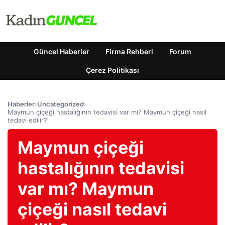
Güncel Haberler
Firma Rehberi
Forum
Çerez Politikası
Haberler
›
Uncategorized
›
Maymun çiçeği hastalığının tedavisi var mı? Maymun çiçeği nasıl
tedavi edilir?
Maymun çiçeği
hastalığının tedavisi
var mı? Maymun
çiçeği nasıl tedavi