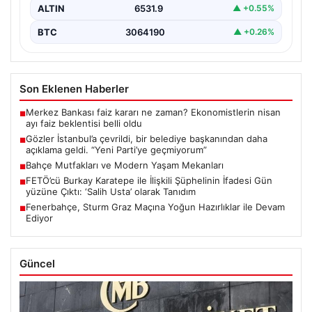
ALTIN
6531.9
▲ +0.55%
BTC
3064190
▲ +0.26%
Son Eklenen Haberler
Merkez Bankası faiz kararı ne zaman? Ekonomistlerin nisan
■
ayı faiz beklentisi belli oldu
Gözler İstanbul’a çevrildi, bir belediye başkanından daha
■
açıklama geldi. “Yeni Parti’ye geçmiyorum”
Bahçe Mutfakları ve Modern Yaşam Mekanları
■
FETÖ’cü Burkay Karatepe ile İlişkili Şüphelinin İfadesi Gün
■
yüzüne Çıktı: ‘Salih Usta’ olarak Tanıdım
Fenerbahçe, Sturm Graz Maçına Yoğun Hazırlıklar ile Devam
■
Ediyor
Güncel