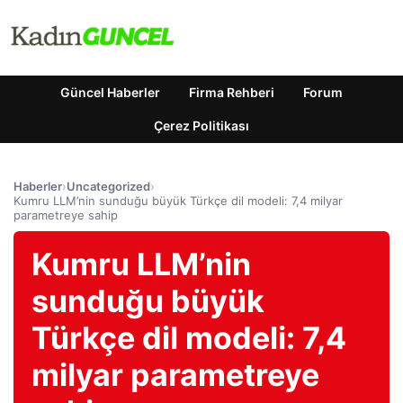
Güncel Haberler
Firma Rehberi
Forum
Çerez Politikası
Haberler
›
Uncategorized
›
Kumru LLM’nin sunduğu büyük Türkçe dil modeli: 7,4 milyar
parametreye sahip
Kumru LLM’nin
sunduğu büyük
Türkçe dil modeli: 7,4
milyar parametreye