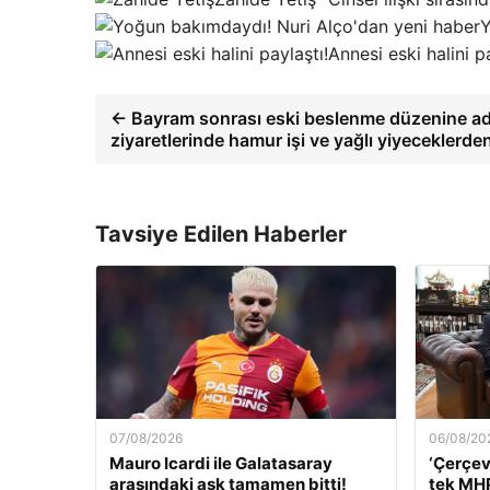
Y
Annesi eski halini 
← Bayram sonrası eski beslenme düzenine a
ziyaretlerinde hamur işi ve yağlı yiyeceklerd
Tavsiye Edilen Haberler
07/08/2026
06/08/20
Mauro Icardi ile Galatasaray
‘Çerçev
arasındaki aşk tamamen bitti!
tek MHP