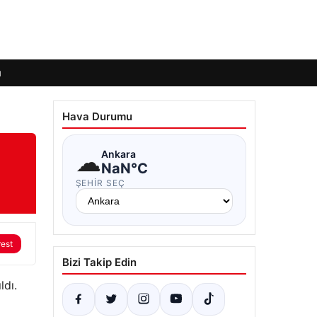
ı
Hava Durumu
☁
Ankara
NaN°C
ŞEHIR SEÇ
rest
Bizi Takip Edin
ldı.