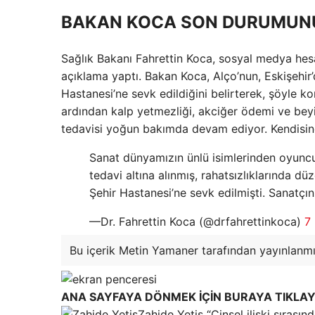
BAKAN KOCA SON DURUMUNU
Sağlık Bakanı Fahrettin Koca, sosyal medya hes
açıklama yaptı. Bakan Koca, Alço’nun, Eskişehir’d
Hastanesi’ne sevk edildiğini belirterek, şöyle ko
ardından kalp yetmezliği, akciğer ödemi ve beyin
tedavisi yoğun bakımda devam ediyor. Kendisine ac
Sanat dünyamızın ünlü isimlerinden oyuncu 
tedavi altına alınmış, rahatsızlıklarında dü
Şehir Hastanesi’ne sevk edilmişti. Sanatçın
—Dr. Fahrettin Koca (@drfahrettinkoca)
7
Bu içerik Metin Yamaner tarafından yayınlanmış
ANA SAYFAYA DÖNMEK İÇİN BURAYA TIKLAY
Zahide Yetiş “Cinsel ilişki sırası