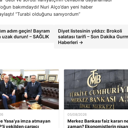
oğun bakımdaydı! Nuri Alço’dan yeni haber
paylaştı! “Turabi olduğunu sanıyordum”
dım adım geçin! Bayram
Diyet listesinin yıldızı: Brokoli
en uzak durun! – SAĞLIK
salatası tarifi – Son Dakika Gur
Haberleri →
26
05/08/2026
e Yasa’ya imza atmayan
Merkez Bankası faiz kararı n
’li vekilden çarpıcı
zaman? Ekonomistlerin nisan