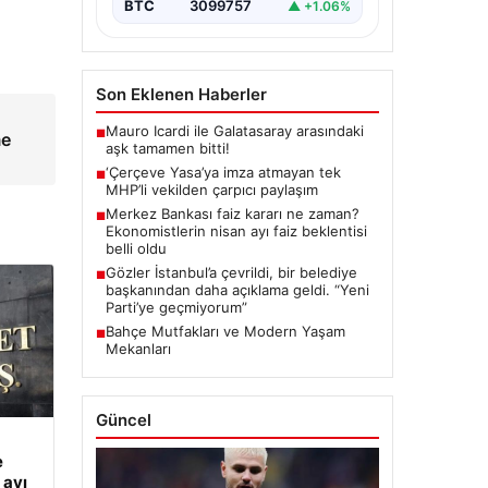
BTC
3099757
▲ +1.06%
Son Eklenen Haberler
Mauro Icardi ile Galatasaray arasındaki
■
me
aşk tamamen bitti!
‘Çerçeve Yasa’ya imza atmayan tek
■
MHP’li vekilden çarpıcı paylaşım
Merkez Bankası faiz kararı ne zaman?
■
Ekonomistlerin nisan ayı faiz beklentisi
belli oldu
Gözler İstanbul’a çevrildi, bir belediye
■
başkanından daha açıklama geldi. “Yeni
Parti’ye geçmiyorum”
Bahçe Mutfakları ve Modern Yaşam
■
Mekanları
Güncel
e
 ayı