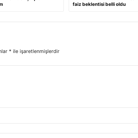
ım
faiz beklentisi belli oldu
nlar
*
ile işaretlenmişlerdir