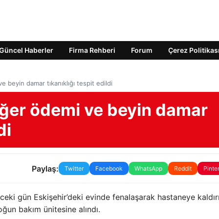
Güncel Haberler
Firma Rehberi
Forum
Çerez Politikas
e beyin damar tıkanıklığı tespit edildi
iğer ödemi ve beyin damar
di
Paylaş:
Twitter
Facebook
WhatsApp
Reddit
Pinte
eki gün Eskişehir’deki evinde fenalaşarak hastaneye kaldırı
oğun bakım ünitesine alındı.