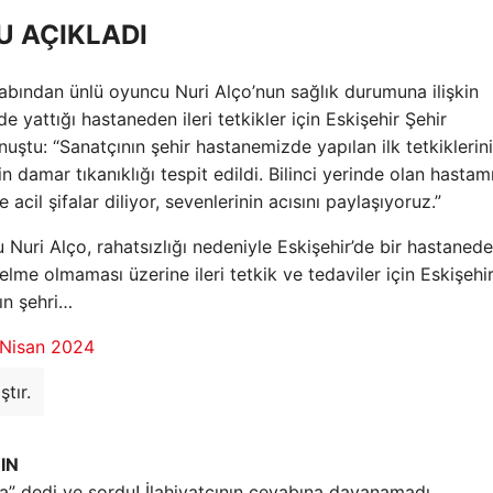
 AÇIKLADI
abından ünlü oyuncu Nuri Alço’nun sağlık durumuna ilişkin
e yattığı hastaneden ileri tetkikler için Eskişehir Şehir
nuştu: “Sanatçının şehir hastanemizde yapılan ilk tetkiklerin
 damar tıkanıklığı tespit edildi. Bilinci yerinde olan hastam
il şifalar diliyor, sevenlerinin acısını paylaşıyoruz.”
Nuri Alço, rahatsızlığı nedeniyle Eskişehir’de bir hastanede
zelme olmaması üzerine ileri tetkik ve tedaviler için Eskişehi
ın şehri…
 Nisan 2024
tır.
IN
nda” dedi ve sordu! İlahiyatçının cevabına dayanamadı