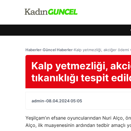
Haberler
›
Güncel Haberler
›
Kalp yetmezliği, akciğer ödemi v
Kalp yetmezliği, akc
tıkanıklığı tespit edil
admin
•
08.04.2024 05:05
Yeşilçam’ın efsane oyuncularından Nuri Alço, önc
Alço, ilk muayenesinin ardından tedbir amaçlı y