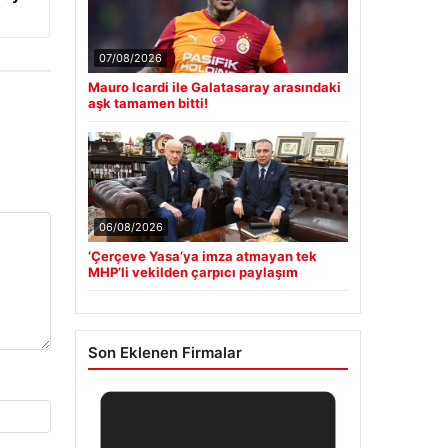
07/08/2026
Mauro Icardi ile Galatasaray arasındaki
aşk tamamen bitti!
06/08/2026
‘Çerçeve Yasa’ya imza atmayan tek
MHP’li vekilden çarpıcı paylaşım
Son Eklenen Firmalar