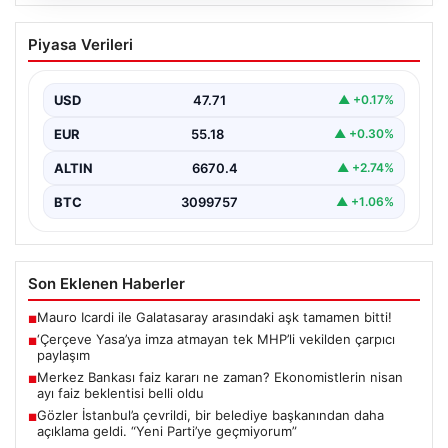
06.08.2026
‘Çerçeve Yasa’ya imza atmayan tek
Piyasa Verileri
MHP’li vekilden çarpıcı paylaşım
USD
47.71
▲ +0.17%
EUR
55.18
▲ +0.30%
ALTIN
6670.4
▲ +2.74%
BTC
3099757
▲ +1.06%
Son Eklenen Haberler
Mauro Icardi ile Galatasaray arasındaki aşk tamamen bitti!
■
‘Çerçeve Yasa’ya imza atmayan tek MHP’li vekilden çarpıcı
■
paylaşım
Merkez Bankası faiz kararı ne zaman? Ekonomistlerin nisan
■
ayı faiz beklentisi belli oldu
Gözler İstanbul’a çevrildi, bir belediye başkanından daha
■
açıklama geldi. “Yeni Parti’ye geçmiyorum”