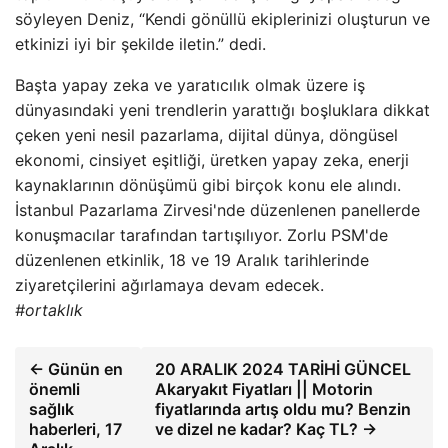
söyleyen Deniz, “Kendi gönüllü ekiplerinizi oluşturun ve
etkinizi iyi bir şekilde iletin.” dedi.
Başta yapay zeka ve yaratıcılık olmak üzere iş
dünyasındaki yeni trendlerin yarattığı boşluklara dikkat
çeken yeni nesil pazarlama, dijital dünya, döngüsel
ekonomi, cinsiyet eşitliği, üretken yapay zeka, enerji
kaynaklarının dönüşümü gibi birçok konu ele alındı.
İstanbul Pazarlama Zirvesi'nde düzenlenen panellerde
konuşmacılar tarafından tartışılıyor. Zorlu PSM'de
düzenlenen etkinlik, 18 ve 19 Aralık tarihlerinde
ziyaretçilerini ağırlamaya devam edecek.
#ortaklık
← Günün en
20 ARALIK 2024 TARİHİ GÜNCEL
önemli
Akaryakıt Fiyatları || Motorin
sağlık
fiyatlarında artış oldu mu? Benzin
haberleri, 17
ve dizel ne kadar? Kaç TL? →