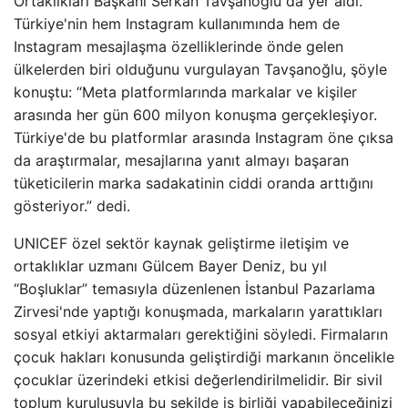
Ortaklıkları Başkanı Serkan Tavşanoğlu da yer aldı.
Türkiye'nin hem Instagram kullanımında hem de
Instagram mesajlaşma özelliklerinde önde gelen
ülkelerden biri olduğunu vurgulayan Tavşanoğlu, şöyle
konuştu: “Meta platformlarında markalar ve kişiler
arasında her gün 600 milyon konuşma gerçekleşiyor.
Türkiye'de bu platformlar arasında Instagram öne çıksa
da araştırmalar, mesajlarına yanıt almayı başaran
tüketicilerin marka sadakatinin ciddi oranda arttığını
gösteriyor.” dedi.
UNICEF özel sektör kaynak geliştirme iletişim ve
ortaklıklar uzmanı Gülcem Bayer Deniz, bu yıl
“Boşluklar” temasıyla düzenlenen İstanbul Pazarlama
Zirvesi'nde yaptığı konuşmada, markaların yarattıkları
sosyal etkiyi aktarmaları gerektiğini söyledi. Firmaların
çocuk hakları konusunda geliştirdiği markanın öncelikle
çocuklar üzerindeki etkisi değerlendirilmelidir. Bir sivil
toplum kuruluşuyla bu şekilde iş birliği yapabileceğinizi