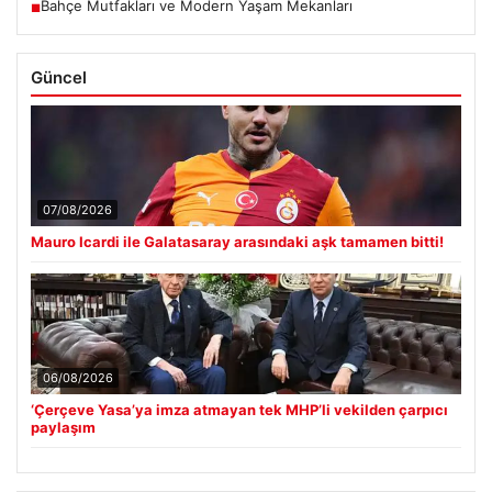
Bahçe Mutfakları ve Modern Yaşam Mekanları
■
Güncel
07/08/2026
Mauro Icardi ile Galatasaray arasındaki aşk tamamen bitti!
06/08/2026
‘Çerçeve Yasa’ya imza atmayan tek MHP’li vekilden çarpıcı
paylaşım