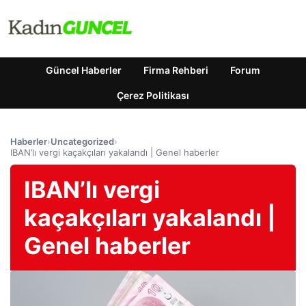
Güncel Haberler
Firma Rehberi
Forum
Çerez Politikası
Haberler
›
Uncategorized
›
IBAN’lı vergi kaçakçıları yakalandı | Genel haberler
IBAN’lı vergi
kaçakçıları yakalandı |
Genel haberler