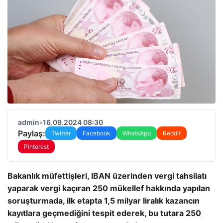
admin
•
16.09.2024 08:30
Paylaş:
Twitter
Facebook
WhatsApp
Reddit
Pinterest
Bakanlık müfettişleri, IBAN üzerinden vergi tahsilatı
yaparak vergi kaçıran 250 mükellef hakkında yapılan
soruşturmada, ilk etapta 1,5 milyar liralık kazancın
kayıtlara geçmediğini tespit ederek, bu tutara 250