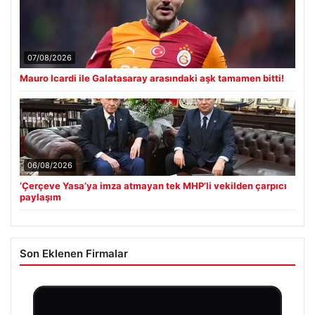
07/08/2026
Mauro Icardi ile Galatasaray arasındaki aşk tamamen bitti!
06/08/2026
‘Çerçeve Yasa’ya imza atmayan tek MHP’li vekilden çarpıcı
paylaşım
Son Eklenen Firmalar