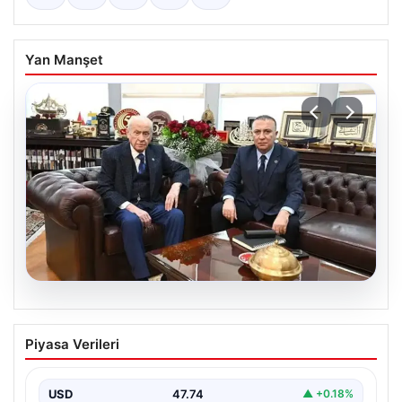
Yan Manşet
06.08.2026
‘Çerçeve Yasa’ya imza atmayan tek
Piyasa Verileri
MHP’li vekilden çarpıcı paylaşım
USD
47.74
▲ +0.18%