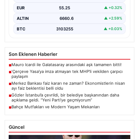
EUR
55.25
▲ +0.32%
ALTIN
6660.6
▲ +2.59%
BTC
3103255
▲ +0.03%
Son Eklenen Haberler
Mauro Icardi ile Galatasaray arasındaki aşk tamamen bitti!
■
‘Çerçeve Yasa’ya imza atmayan tek MHP’li vekilden çarpıcı
■
paylaşım
Merkez Bankası faiz kararı ne zaman? Ekonomistlerin nisan
■
ayı faiz beklentisi belli oldu
Gözler İstanbul’a çevrildi, bir belediye başkanından daha
■
açıklama geldi. “Yeni Parti’ye geçmiyorum”
Bahçe Mutfakları ve Modern Yaşam Mekanları
■
Güncel