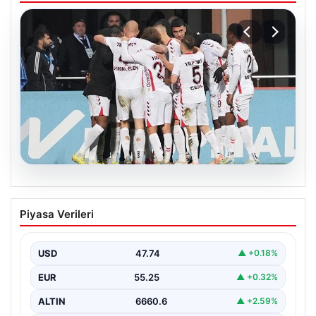
08.08.2026
Samsunspor, Kasımpaşa’yı 2-1 mağlup
Piyasa Verileri
etti!
USD
47.74
▲ +0.18%
EUR
55.25
▲ +0.32%
ALTIN
6660.6
▲ +2.59%