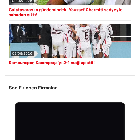
09/08/2026
Galatasaray’ın gündemindeki Youssef Chermiti sedyeyle
sahadan çıktı!
08/08/2026
Samsunspor, Kasımpaşa’yı 2-1 mağlup etti!
Son Eklenen Firmalar