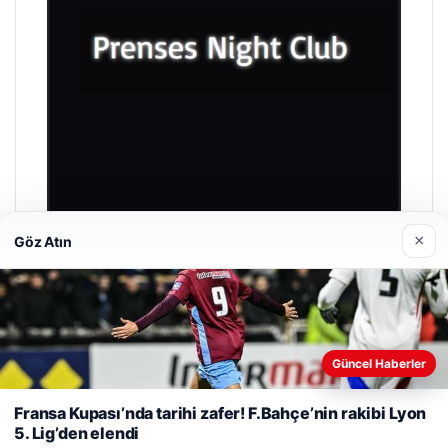
×
Göz Atın
Prenses Night Club
29/04/2026
Güncel Haberler
Web sitemizi nasıl kullandığınızı daha iyi anlayabilmek,
deneyiminizi kişiselleştirmek ve geliştirmek amacıyla çerezler
Fransa Kupası’nda tarihi zafer! F.Bahçe’nin rakibi Lyon
kullanıyoruz.
Çerez Politikamız
5. Lig’den elendi