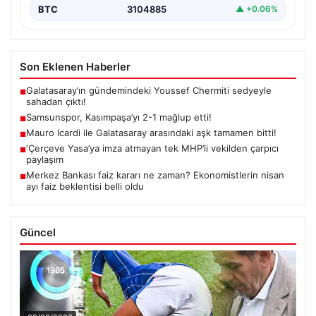
BTC
3104885
▲ +0.06%
Son Eklenen Haberler
Galatasaray’ın gündemindeki Youssef Chermiti sedyeyle
■
sahadan çıktı!
Samsunspor, Kasımpaşa’yı 2-1 mağlup etti!
■
Mauro Icardi ile Galatasaray arasındaki aşk tamamen bitti!
■
‘Çerçeve Yasa’ya imza atmayan tek MHP’li vekilden çarpıcı
■
paylaşım
Merkez Bankası faiz kararı ne zaman? Ekonomistlerin nisan
■
ayı faiz beklentisi belli oldu
Güncel