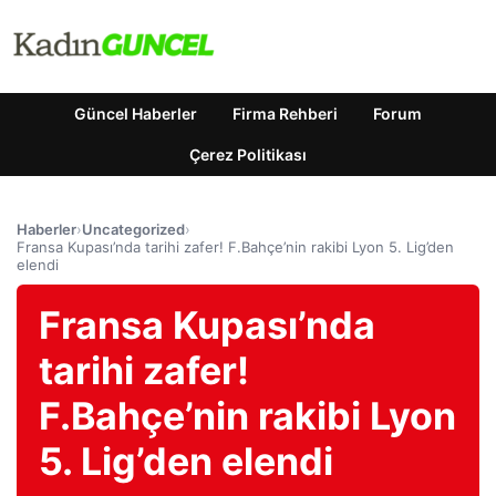
Güncel Haberler
Firma Rehberi
Forum
Çerez Politikası
Haberler
›
Uncategorized
›
Fransa Kupası’nda tarihi zafer! F.Bahçe’nin rakibi Lyon 5. Lig’den
elendi
Fransa Kupası’nda
tarihi zafer!
F.Bahçe’nin rakibi Lyon
5. Lig’den elendi