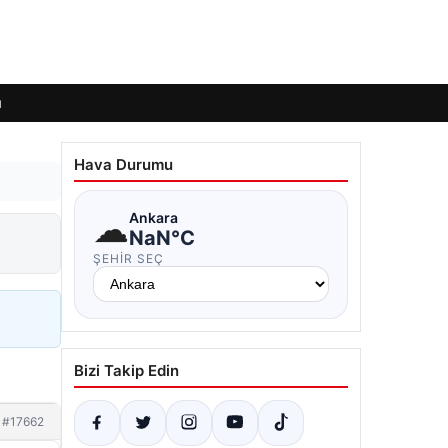
ı
Hava Durumu
☁
Ankara
NaN°C
ŞEHIR SEÇ
Bizi Takip Edin
#17662