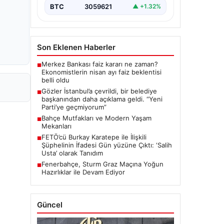
BTC
3059621
▲ +1.32%
Son Eklenen Haberler
Merkez Bankası faiz kararı ne zaman?
■
Ekonomistlerin nisan ayı faiz beklentisi
belli oldu
Gözler İstanbul’a çevrildi, bir belediye
■
başkanından daha açıklama geldi. “Yeni
Parti’ye geçmiyorum”
Bahçe Mutfakları ve Modern Yaşam
■
Mekanları
FETÖ’cü Burkay Karatepe ile İlişkili
■
Şüphelinin İfadesi Gün yüzüne Çıktı: ‘Salih
Usta’ olarak Tanıdım
Fenerbahçe, Sturm Graz Maçına Yoğun
■
Hazırlıklar ile Devam Ediyor
Güncel