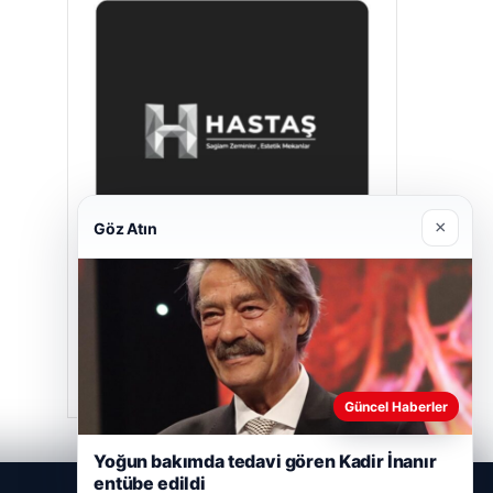
×
Göz Atın
Hastaş Beton
26/05/2026
Güncel Haberler
Yoğun bakımda tedavi gören Kadir İnanır
entübe edildi