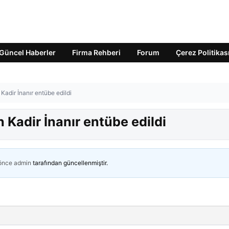
Güncel Haberler
Firma Rehberi
Forum
Çerez Politikas
adir İnanır entübe edildi
Kadir İnanır entübe edildi
 önce
admin
tarafından güncellenmiştir.