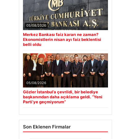
05/08/2026
Merkez Bankası faiz kararı ne zaman?
Ekonomistlerin nisan ayı faiz beklentisi
belli oldu
05/08/2026
Gözler İstanbul’a çevrildi, bir belediye
başkanından daha açıklama geldi. “Yeni
Parti’ye geçmiyorum”
Son Eklenen Firmalar