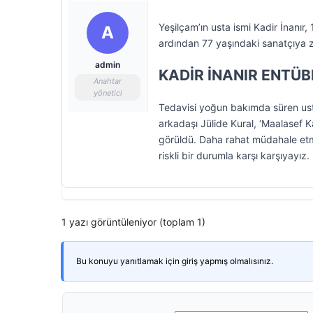
Yeşilçam’ın usta ismi Kadir İnanır,
A
ardından 77 yaşındaki sanatçıya z
admin
KADİR İNANIR ENTÜBE
Anahtar
yönetici
Tedavisi yoğun bakımda süren usta
arkadaşı Jülide Kural, ‘Maalasef K
görüldü. Daha rahat müdahale etme
riskli bir durumla karşı karşıyayız.
1 yazı görüntüleniyor (toplam 1)
Bu konuyu yanıtlamak için giriş yapmış olmalısınız.