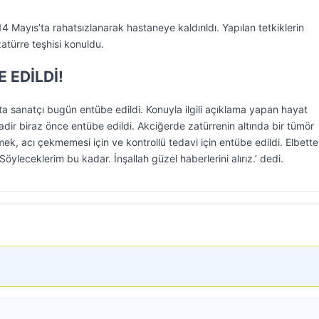
 14 Mayıs’ta rahatsızlanarak hastaneye kaldırıldı. Yapılan tetkiklerin
atürre teşhisi konuldu.
 EDİLDİ!
 sanatçı bugün entübe edildi. Konuyla ilgili açıklama yapan hayat
adir biraz önce entübe edildi. Akciğerde zatürrenin altında bir tümör
k, acı çekmemesi için ve kontrollü tedavi için entübe edildi. Elbett
 Söyleceklerim bu kadar. İnşallah güzel haberlerini alırız.’ dedi.