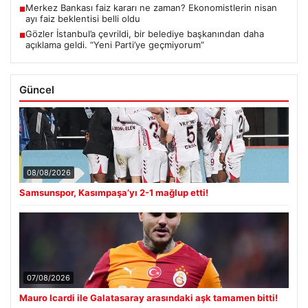
Merkez Bankası faiz kararı ne zaman? Ekonomistlerin nisan
■
ayı faiz beklentisi belli oldu
Gözler İstanbul’a çevrildi, bir belediye başkanından daha
■
açıklama geldi. “Yeni Parti’ye geçmiyorum”
Güncel
08/08/2026
Samsunspor, Kasımpaşa’yı 2-1 mağlup etti!
07/08/2026
Mauro Icardi ile Galatasaray arasındaki aşk tamamen bitti!