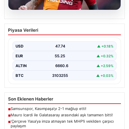
07.08.2026
Mauro Icardi ile Galatasaray arasındaki
Piyasa Verileri
aşk tamamen bitti!
USD
47.74
▲ +0.18%
EUR
55.25
▲ +0.32%
ALTIN
6660.6
▲ +2.59%
BTC
3103255
▲ +0.03%
Son Eklenen Haberler
Samsunspor, Kasımpaşa’yı 2-1 mağlup etti!
■
Mauro Icardi ile Galatasaray arasındaki aşk tamamen bitti!
■
‘Çerçeve Yasa’ya imza atmayan tek MHP’li vekilden çarpıcı
■
paylaşım