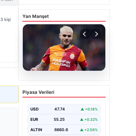
Yan Manşet
3 kişi
07.08.2026
Mauro Icardi ile
Piyasa Verileri
Galatasaray arasındaki
aşk tamamen bitti!
USD
47.74
▲ +0.18%
EUR
55.25
▲ +0.32%
ALTIN
6660.6
▲ +2.59%