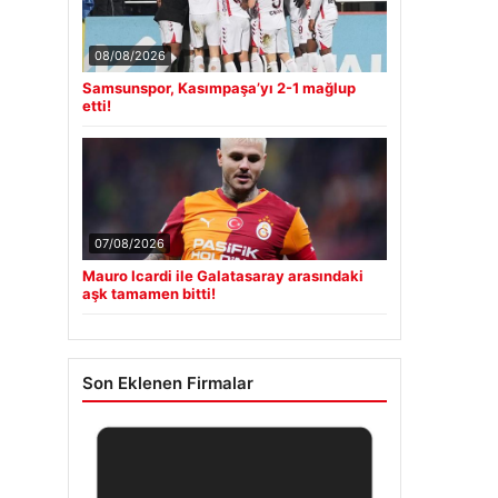
08/08/2026
Samsunspor, Kasımpaşa’yı 2-1 mağlup
etti!
07/08/2026
Mauro Icardi ile Galatasaray arasındaki
aşk tamamen bitti!
Son Eklenen Firmalar