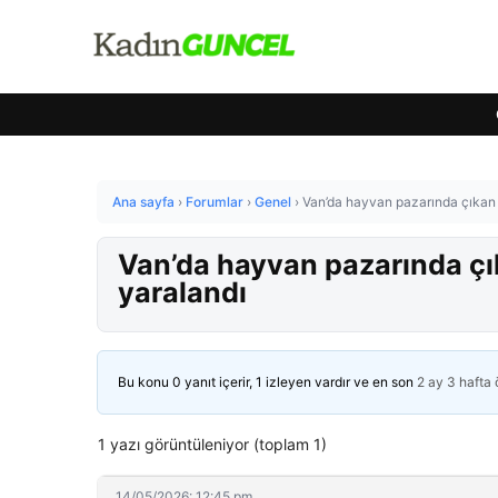
Ana sayfa
›
Forumlar
›
Genel
›
Van’da hayvan pazarında çıkan k
Van’da hayvan pazarında çık
yaralandı
Bu konu 0 yanıt içerir, 1 izleyen vardır ve en son
2 ay 3 hafta
1 yazı görüntüleniyor (toplam 1)
14/05/2026: 12:45 pm