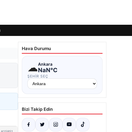
ı
Hava Durumu
☁
Ankara
NaN°C
ŞEHIR SEÇ
Bizi Takip Edin
#15851