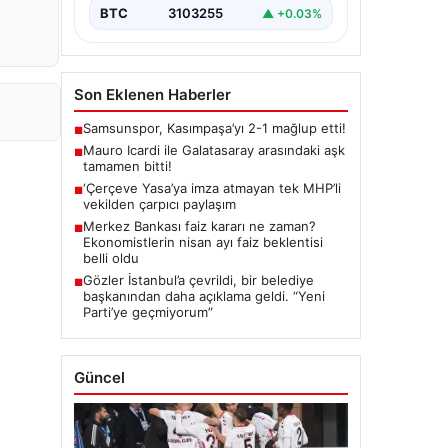
BTC
3103255
▲ +0.03%
Son Eklenen Haberler
Samsunspor, Kasımpaşa’yı 2-1 mağlup etti!
■
Mauro Icardi ile Galatasaray arasındaki aşk
■
tamamen bitti!
‘Çerçeve Yasa’ya imza atmayan tek MHP’li
■
vekilden çarpıcı paylaşım
Merkez Bankası faiz kararı ne zaman?
■
Ekonomistlerin nisan ayı faiz beklentisi
belli oldu
Gözler İstanbul’a çevrildi, bir belediye
■
başkanından daha açıklama geldi. “Yeni
Parti’ye geçmiyorum”
Güncel