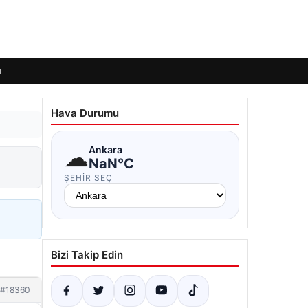
ı
Hava Durumu
☁
Ankara
NaN°C
ŞEHIR SEÇ
Bizi Takip Edin
#18360