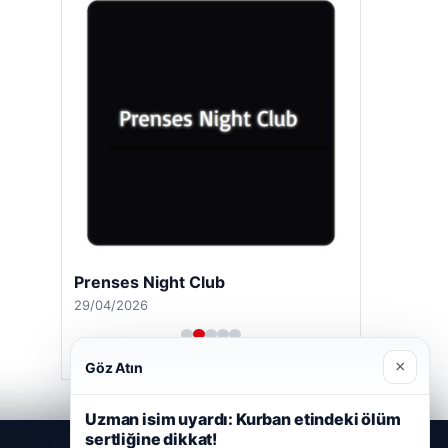
Prenses Night Club
29/04/2026
×
Göz Atın
Uzman isim uyardı: Kurban etindeki ölüm
sertliğine dikkat!