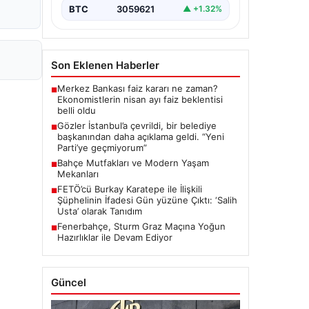
BTC
3059621
▲ +1.32%
Son Eklenen Haberler
Merkez Bankası faiz kararı ne zaman?
■
Ekonomistlerin nisan ayı faiz beklentisi
belli oldu
Gözler İstanbul’a çevrildi, bir belediye
■
başkanından daha açıklama geldi. “Yeni
Parti’ye geçmiyorum”
Bahçe Mutfakları ve Modern Yaşam
■
Mekanları
FETÖ’cü Burkay Karatepe ile İlişkili
■
Şüphelinin İfadesi Gün yüzüne Çıktı: ‘Salih
Usta’ olarak Tanıdım
Fenerbahçe, Sturm Graz Maçına Yoğun
■
Hazırlıklar ile Devam Ediyor
Güncel