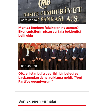
05/08/2026
Merkez Bankası faiz kararı ne zaman?
Ekonomistlerin nisan ayı faiz beklentisi
belli oldu
05/08/2026
Gözler İstanbul’a çevrildi, bir belediye
başkanından daha açıklama geldi. “Yeni
Parti’ye geçmiyorum”
Son Eklenen Firmalar