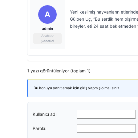
Yeni kesilmiş hayvanların etlerind
A
Gülben Uç, “Bu sertlik hem pişirme
bireyler, eti 24 saat bekletmeden
admin
Anahtar
yönetici
1 yazı görüntüleniyor (toplam 1)
Bu konuyu yanıtlamak için giriş yapmış olmalısınız.
Kullanıcı adı:
Parola: