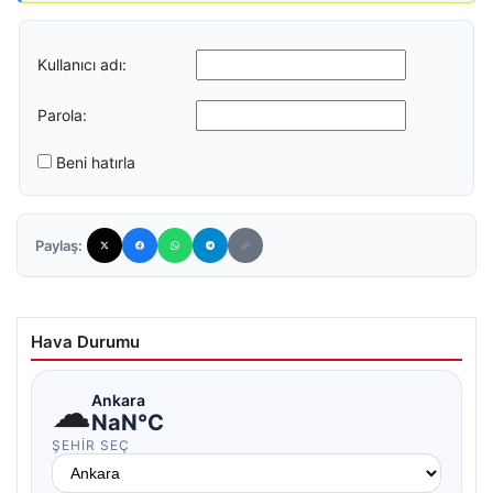
Kullanıcı adı:
Parola:
Beni hatırla
Paylaş:
Hava Durumu
☁
Ankara
NaN°C
ŞEHIR SEÇ