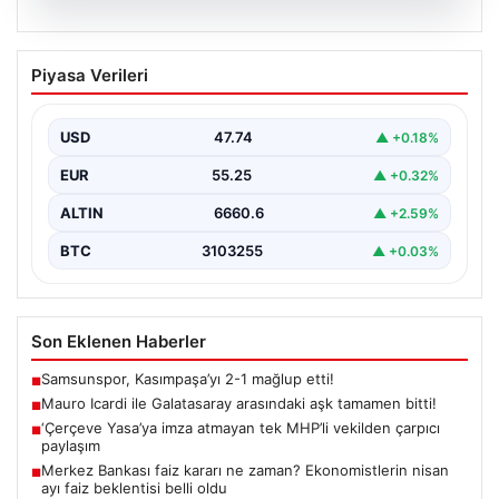
07.08.2026
Mauro Icardi ile Galatasaray arasındaki
Piyasa Verileri
aşk tamamen bitti!
USD
47.74
▲ +0.18%
EUR
55.25
▲ +0.32%
ALTIN
6660.6
▲ +2.59%
BTC
3103255
▲ +0.03%
Son Eklenen Haberler
Samsunspor, Kasımpaşa’yı 2-1 mağlup etti!
■
Mauro Icardi ile Galatasaray arasındaki aşk tamamen bitti!
■
‘Çerçeve Yasa’ya imza atmayan tek MHP’li vekilden çarpıcı
■
paylaşım
Merkez Bankası faiz kararı ne zaman? Ekonomistlerin nisan
■
ayı faiz beklentisi belli oldu