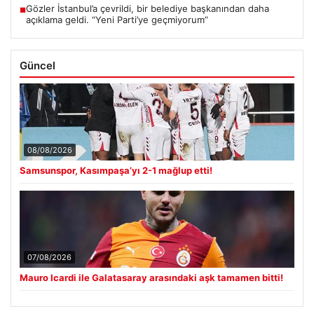
Gözler İstanbul’a çevrildi, bir belediye başkanından daha
■
açıklama geldi. “Yeni Parti’ye geçmiyorum”
Güncel
08/08/2026
Samsunspor, Kasımpaşa’yı 2-1 mağlup etti!
07/08/2026
Mauro Icardi ile Galatasaray arasındaki aşk tamamen bitti!