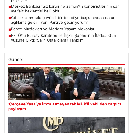
Merkez Bankası faiz kararı ne zaman? Ekonomistlerin nisan
■
ayı faiz beklentisi belli oldu
Gözler İstanbul’a çevrildi, bir belediye başkanından daha
■
açıklama geldi. “Yeni Parti’ye geçmiyorum”
Bahçe Mutfakları ve Modern Yaşam Mekanları
■
FETÖ’cü Burkay Karatepe ile İlişkili Şüphelinin İfadesi Gün
■
yüzüne Çıktı: ‘Salih Usta’ olarak Tanıdım
Güncel
06/08/2026
‘Çerçeve Yasa’ya imza atmayan tek MHP’li vekilden çarpıcı
paylaşım